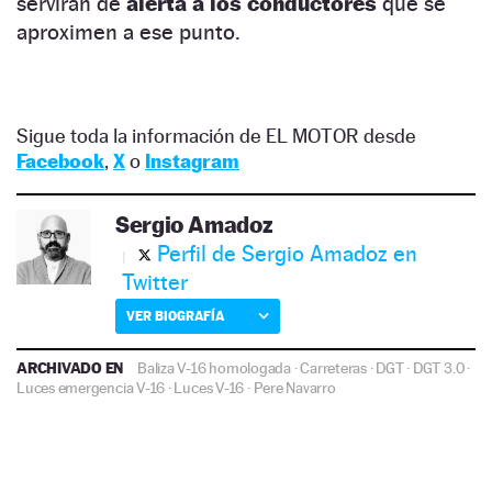
servirán de
alerta a los conductores
que se
aproximen a ese punto.
Sigue toda la información de EL MOTOR desde
Facebook
,
X
o
Instagram
Sergio Amadoz
Perfil de Sergio Amadoz en
Twitter
VER BIOGRAFÍA
ARCHIVADO EN
Baliza V-16 homologada
·
Carreteras
·
DGT
·
DGT 3.0
·
Luces emergencia V-16
·
Luces V-16
·
Pere Navarro