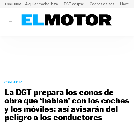
Alquilar coche Ibiza
DGT eclipse
Coches chinos
Llaves 
ES NOTICIA:
LO ÚLTIMO
El probable colapso tras el eclipse: la DGT prevé un millón 
LO ÚLTIMO
El probable colapso tras el eclipse: la DGT prevé un millón 
ACTUALIDAD
ELÉCTRICOS
CONDUCIR
PRUEBAS
Saltar
VIRALES
al
CONDUCIR
PODCAST
contenido
La DGT prepara los conos de
MOTOS
obra que ‘hablan’ con los coches
TECNOLOGÍA
y los móviles: así avisarán del
SUPERCOCHES
MOTORTV
peligro a los conductores
PREMIOS
SERVICIOS