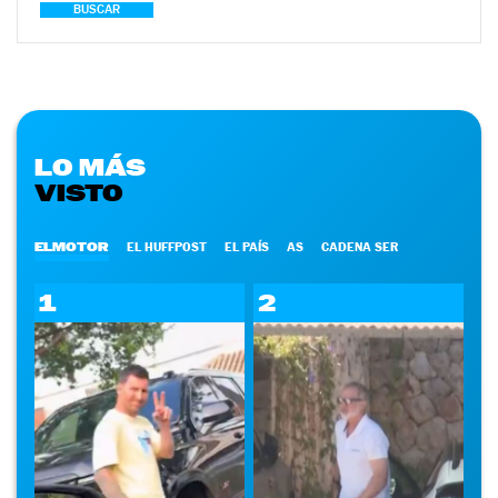
BUSCAR
LO MÁS
VISTO
ELMOTOR
EL HUFFPOST
EL PAÍS
AS
CADENA SER
1
2