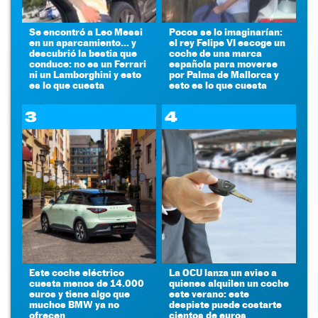
Se encontró a Leo Messi
Pocos se lo imaginarían:
en un aparcamiento... y
el rey Felipe VI escoge un
descubrió la bestia que
coche de una marca
conduce: no es un Ferrari
española para moverse
ni un Lamborghini y esto
por Palma de Mallorca y
es lo que cuesta
esto es lo que cuesta
3
4
Este coche eléctrico
La OCU lanza un aviso a
cuesta menos de 14.000
quienes alquilen un coche
euros y tiene algo que
este verano: este
muchos BMW ya no
despiste puede costarte
ofrecen
cientos de euros