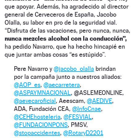
que apoyar. Además, ha agradecido al director
general de Cerveceros de España, Jacobo
Olalla, su labor en pro de la seguridad vial.
“Disfruta de las vacaciones, pero nunca, nunca,
nunca mezcles alcohol con la conducción”,
ha pedido Navarro, que ha hecho hincapié en
que juntar ambas cosas “es estúpido”.
Pere Navarro y
@jacobo_olalla
brindan
por la campaña junto a nuestros aliados:
@AOP_es
,
@aecarretera
,
@ASPAYMNACIONAL
, @ASLEMEONLINE,
@aevecaroficial
, Aeescam,
@AEDIVE
,
ADA, Fundación CEA,
@InfoCnae
,
@CEHEhosteleria
,
@FESVIAL
,
@FUNDACIONPONS
, PMSV,
@stopaccidentes
,
@RotaryD2201