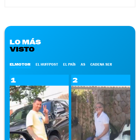
LO MÁS
VISTO
ELMOTOR
EL HUFFPOST
EL PAÍS
AS
CADENA SER
1
2