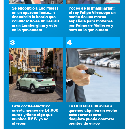
Se encontró a Leo Messi
Pocos se lo imaginarían:
en un aparcamiento... y
el rey Felipe VI escoge un
descubrió la bestia que
coche de una marca
conduce: no es un Ferrari
española para moverse
ni un Lamborghini y esto
por Palma de Mallorca y
es lo que cuesta
esto es lo que cuesta
3
4
Este coche eléctrico
La OCU lanza un aviso a
cuesta menos de 14.000
quienes alquilen un coche
euros y tiene algo que
este verano: este
muchos BMW ya no
despiste puede costarte
ofrecen
cientos de euros