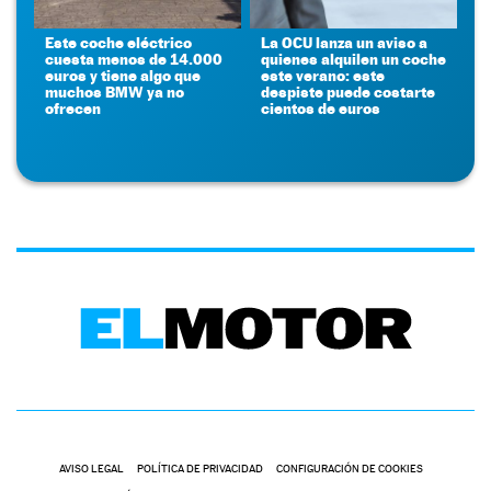
Este coche eléctrico
La OCU lanza un aviso a
cuesta menos de 14.000
quienes alquilen un coche
euros y tiene algo que
este verano: este
muchos BMW ya no
despiste puede costarte
ofrecen
cientos de euros
AVISO LEGAL
POLÍTICA DE PRIVACIDAD
CONFIGURACIÓN DE COOKIES