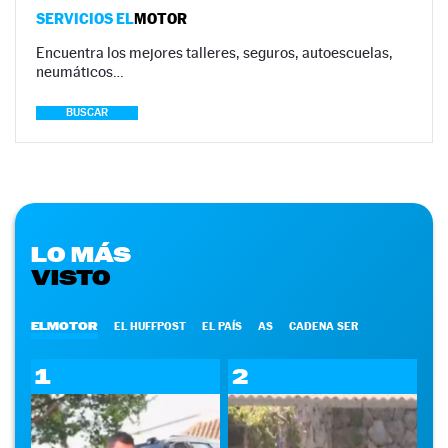
SERVICIOS EL
MOTOR
Encuentra los mejores talleres, seguros, autoescuelas,
neumáticos…
BUSCAR
LO MÁS
VISTO
ELMOTOR
EL HUFFPOST
EL PAÍS
AS
CADENA SER
1
2