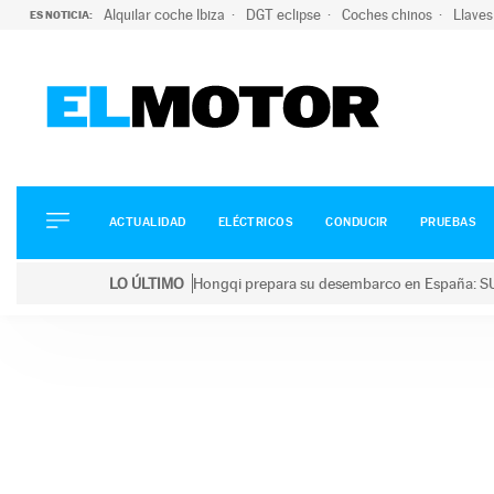
Alquilar coche Ibiza
DGT eclipse
Coches chinos
Llaves
ES NOTICIA:
ACTUALIDAD
ELÉCTRICOS
CONDUCIR
ACTUALIDAD
ELÉCTRICOS
CONDUCIR
PRUEBAS
PRUEBAS
Saltar
VIRALES
LO ÚLTIMO
Hongqi prepara su desembarco en España: SU
al
PODCAST
LO ÚLTIMO
Hongqi prepara su desembarco en España: SUV eléc
contenido
MOTOS
TECNOLOGÍA
SUPERCOCHES
MOTORTV
PREMIOS
SERVICIOS