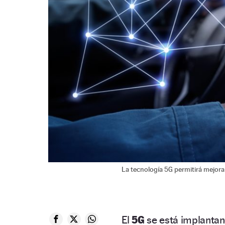
La tecnología 5G permitirá mejorar
El
5G
se está implantan