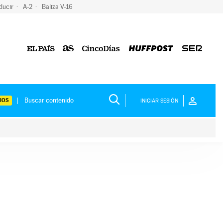
ducir
A-2
Baliza V-16
IOS
INICIAR SESIÓN
ium