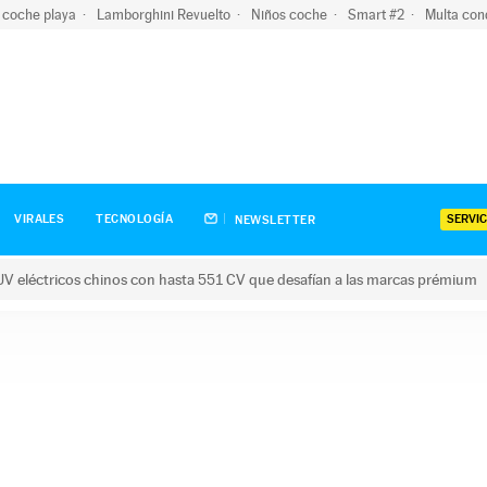
 coche playa
Lamborghini Revuelto
Niños coche
Smart #2
Multa con
SERVIC
VIRALES
TECNOLOGÍA
NEWSLETTER
V eléctricos chinos con hasta 551 CV que desafían a las marcas prémium
tricos chinos con hasta 551 CV que desafían a las marcas prém