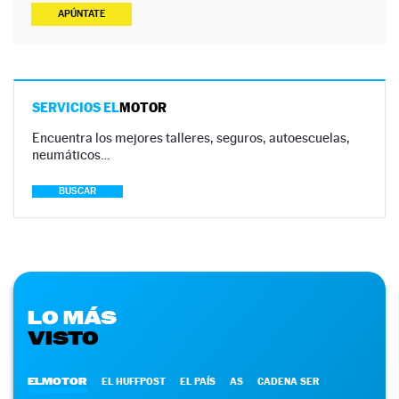
APÚNTATE
SERVICIOS EL
MOTOR
Encuentra los mejores talleres, seguros, autoescuelas,
neumáticos…
BUSCAR
LO MÁS
VISTO
ELMOTOR
EL HUFFPOST
EL PAÍS
AS
CADENA SER