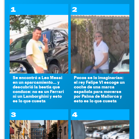
1
2
Se encontró a Leo Messi
Pocos se lo imaginarían:
en un aparcamiento... y
el rey Felipe VI escoge un
descubrió la bestia que
coche de una marca
conduce: no es un Ferrari
española para moverse
ni un Lamborghini y esto
por Palma de Mallorca y
es lo que cuesta
esto es lo que cuesta
3
4