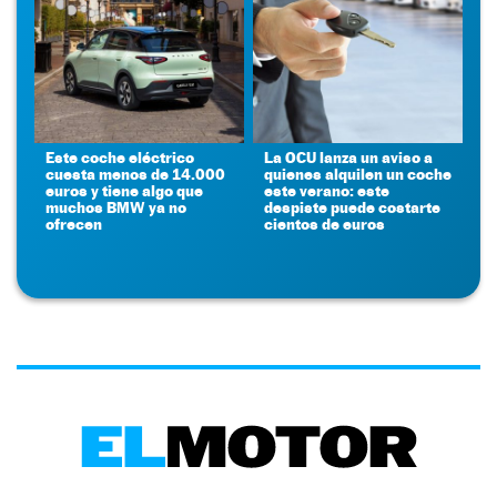
Este coche eléctrico
La OCU lanza un aviso a
cuesta menos de 14.000
quienes alquilen un coche
euros y tiene algo que
este verano: este
muchos BMW ya no
despiste puede costarte
ofrecen
cientos de euros