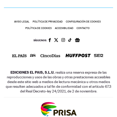
AVISO LEGAL
POLÍTICA DE PRIVACIDAD
CONFIGURACIÓN DE COOKIES
POLÍTICA DE COOKIES
ACCESIBILIDAD
CONTACTO
SÍGUENOS:
EDICIONES EL PAIS, S.L.U.
realiza una reserva expresa de las
reproducciones y usos de las obras y otras prestaciones accesibles
desde este sitio web a medios de lectura mecánica u otros medios
que resulten adecuados a tal fin de conformidad con el artículo 67.3
del Real Decreto-ley 24/2021, de 2 de noviembre.