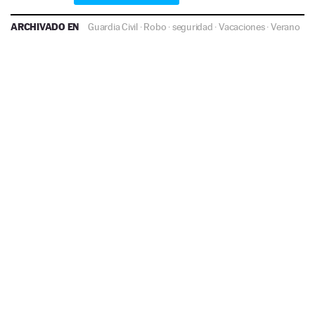
ARCHIVADO EN
Guardia Civil
·
Robo
·
seguridad
·
Vacaciones
·
Verano