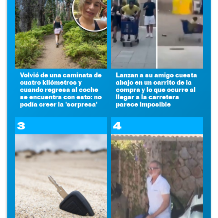
Volvió de una caminata de
Lanzan a su amigo cuesta
cuatro kilómetros y
abajo en un carrito de la
cuando regresa al coche
compra y lo que ocurre al
se encuentra con esto: no
llegar a la carretera
podía creer la 'sorpresa'
parece imposible
3
4