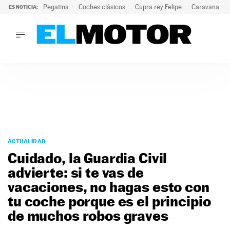
Pegatina
Coches clásicos
Cupra rey Felipe
Caravana lig
ES NOTICIA:
LO ÚLTIMO
¿Conocías esta pegatina de moda?: puede salvar tu coche d
LO ÚLTIMO
¿Conocías esta pegatina de moda?: puede salvar tu coche de
ACTUALIDAD
ELÉCTRICOS
CONDUCIR
PRUEBAS
Saltar
VIRALES
al
ACTUALIDAD
PODCAST
contenido
Cuidado, la Guardia Civil
MOTOS
advierte: si te vas de
TECNOLOGÍA
vacaciones, no hagas esto con
SUPERCOCHES
MOTORTV
tu coche porque es el principio
PREMIOS
de muchos robos graves
SERVICIOS