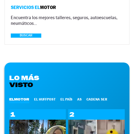
SERVICIOS EL
MOTOR
Encuentra los mejores talleres, seguros, autoescuelas,
neumáticos…
BUSCAR
LO MÁS
VISTO
ELMOTOR
EL HUFFPOST
EL PAÍS
AS
CADENA SER
1
2