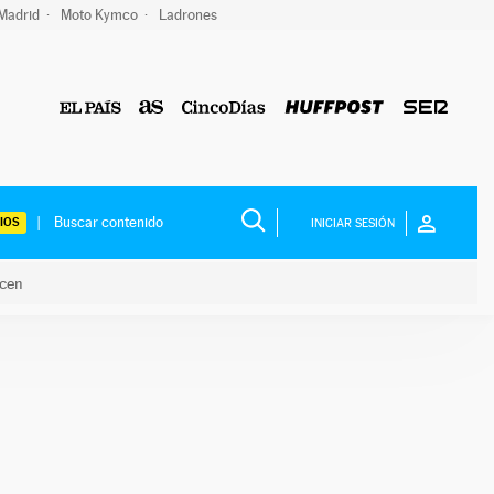
 Madrid
Moto Kymco
Ladrones
IOS
INICIAR SESIÓN
acen
lo hacen