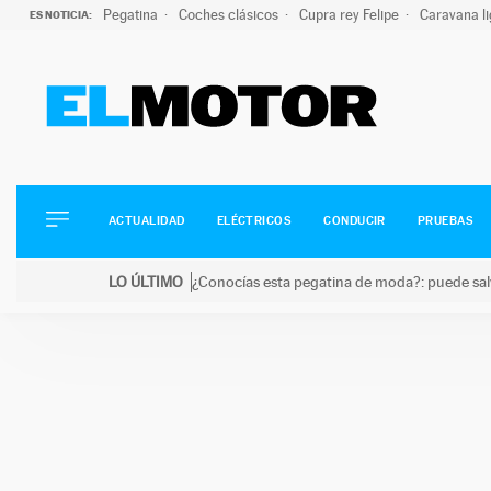
Pegatina
Coches clásicos
Cupra rey Felipe
Caravana l
ES NOTICIA:
ACTUALIDAD
ELÉCTRICOS
CONDUCIR
ACTUALIDAD
ELÉCTRICOS
CONDUCIR
PRUEBAS
PRUEBAS
Saltar
VIRALES
LO ÚLTIMO
¿Conocías esta pegatina de moda?: puede salv
al
PODCAST
LO ÚLTIMO
¿Conocías esta pegatina de moda?: puede salvar tu
contenido
MOTOS
TECNOLOGÍA
SUPERCOCHES
MOTORTV
PREMIOS
SERVICIOS