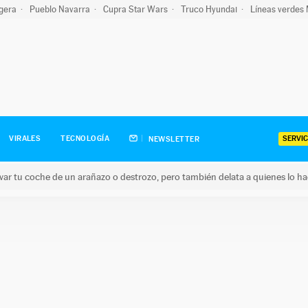
igera
Pueblo Navarra
Cupra Star Wars
Truco Hyundai
Líneas verdes
SERVIC
VIRALES
TECNOLOGÍA
NEWSLETTER
ar tu coche de un arañazo o destrozo, pero también delata a quienes lo h
 coche de un arañazo o destrozo, pero también delata a quienes 