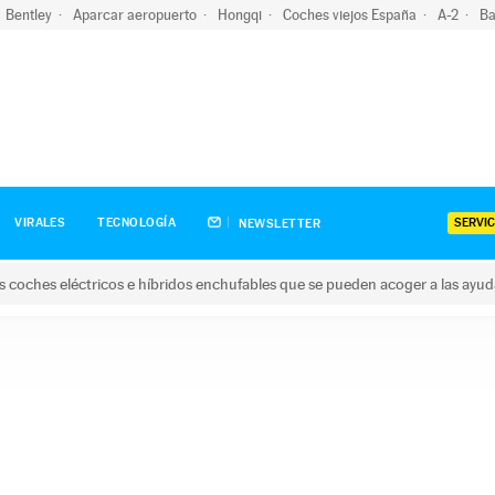
Bentley
Aparcar aeropuerto
Hongqi
Coches viejos España
A-2
Ba
SERVIC
VIRALES
TECNOLOGÍA
NEWSLETTER
s coches eléctricos e híbridos enchufables que se pueden acoger a las ayu
hes eléctricos e híbridos enchufables que se pueden acoger a la