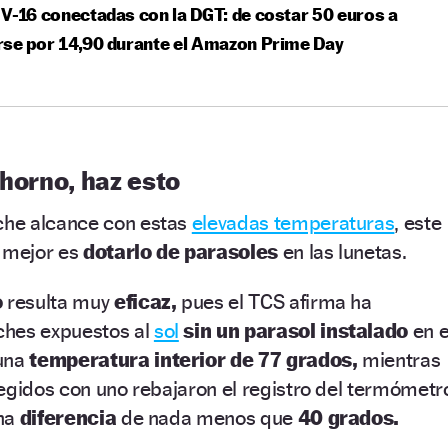
V-16 conectadas con la DGT: de costar 50 euros a
rse por 14,90 durante el Amazon Prime Day
 horno, haz esto
che alcance con estas
elevadas temperaturas
, este
o mejor es
dotarlo de parasoles
en las lunetas.
o
resulta muy
eficaz,
pues el TCS afirma ha
ches expuestos al
sol
sin un
parasol instalado
en e
 una
temperatura interior de 77 grados,
mientras
egidos con uno rebajaron el registro del termómetr
una
diferencia
de nada menos que
40 grados.