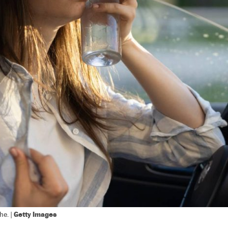
Getty Images
he. |