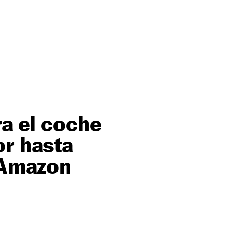
ra el coche
or hasta
l Amazon