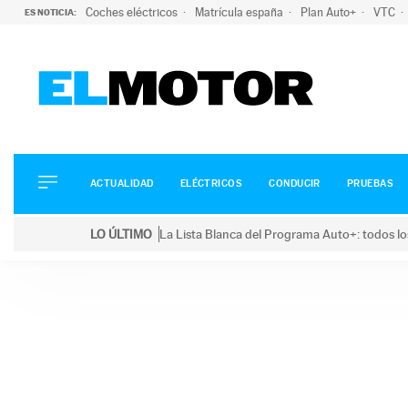
Coches eléctricos
Matrícula españa
Plan Auto+
VTC
ES NOTICIA:
ACTUALIDAD
ELÉCTRICOS
CONDUCIR
ACTUALIDAD
ELÉCTRICOS
CONDUCIR
PRUEBAS
PRUEBAS
Saltar
VIRALES
LO ÚLTIMO
La Lista Blanca del Programa Auto+: todos lo
al
PODCAST
LO ÚLTIMO
La Lista Blanca del Programa Auto+: todos los coc
contenido
MOTOS
TECNOLOGÍA
SUPERCOCHES
MOTORTV
PREMIOS
SERVICIOS