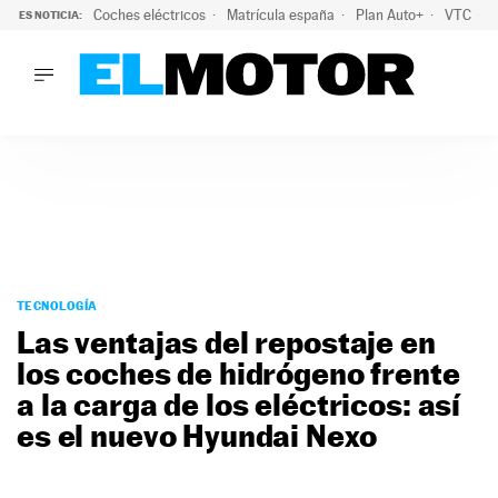
Coches eléctricos
Matrícula españa
Plan Auto+
VTC
ES NOTICIA:
LO ÚLTIMO
La Lista Blanca del Programa Auto+: todos los coches eléct
LO ÚLTIMO
La Lista Blanca del Programa Auto+: todos los coches eléctr
ACTUALIDAD
ELÉCTRICOS
CONDUCIR
PRUEBAS
Saltar
VIRALES
al
TECNOLOGÍA
PODCAST
contenido
Las ventajas del repostaje en
MOTOS
los coches de hidrógeno frente
TECNOLOGÍA
a la carga de los eléctricos: así
SUPERCOCHES
MOTORTV
es el nuevo Hyundai Nexo
PREMIOS
SERVICIOS