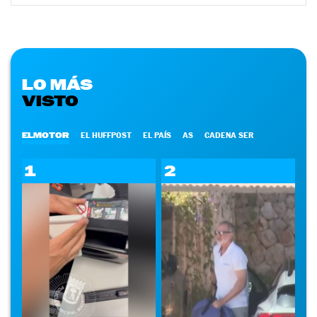
LO MÁS
VISTO
ELMOTOR
EL HUFFPOST
EL PAÍS
AS
CADENA SER
1
2