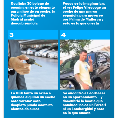
Ocultaba 30 bolsas de
Pocos se lo imaginarían:
cocaína en este elemento
el rey Felipe VI escoge un
para niños de su coche: la
coche de una marca
Policía Municipal de
española para moverse
Madrid acabó
por Palma de Mallorca y
descubriéndola
esto es lo que cuesta
3
4
La OCU lanza un aviso a
Se encontró a Leo Messi
quienes alquilen un coche
en un aparcamiento... y
este verano: este
descubrió la bestia que
despiste puede costarte
conduce: no es un Ferrari
cientos de euros
ni un Lamborghini y esto
es lo que cuesta