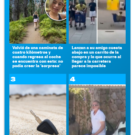
Volvió de una caminata de
Lanzan a su amigo cuesta
cuatro kilómetros y
abajo en un carrito de la
cuando regresa al coche
compra y lo que ocurre al
se encuentra con esto: no
llegar a la carretera
podía creer la 'sorpresa'
parece imposible
3
4