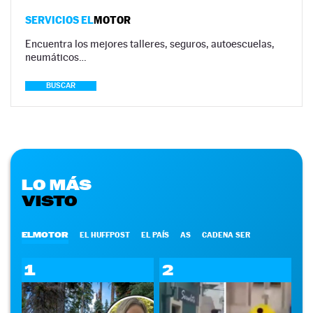
SERVICIOS EL
MOTOR
Encuentra los mejores talleres, seguros, autoescuelas,
neumáticos…
BUSCAR
LO MÁS
VISTO
ELMOTOR
EL HUFFPOST
EL PAÍS
AS
CADENA SER
1
2