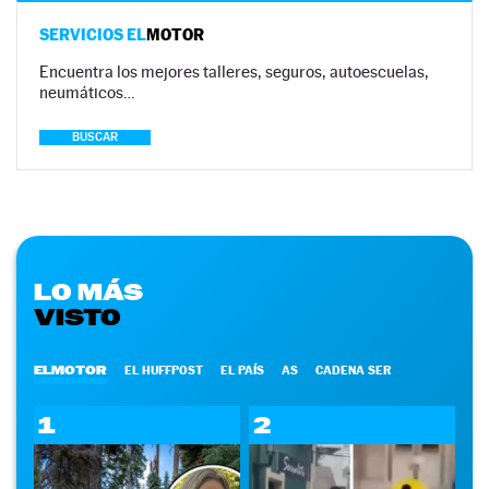
SERVICIOS EL
MOTOR
Encuentra los mejores talleres, seguros, autoescuelas,
neumáticos…
BUSCAR
LO MÁS
VISTO
ELMOTOR
EL HUFFPOST
EL PAÍS
AS
CADENA SER
1
2