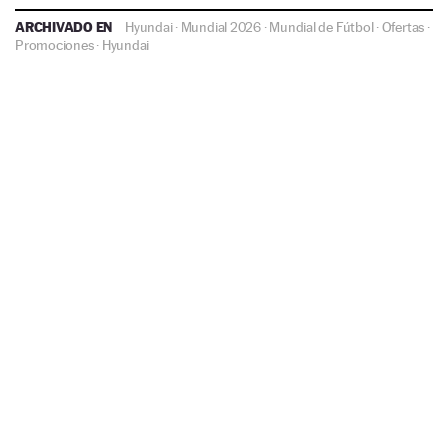
ARCHIVADO EN
Hyundai
·
Mundial 2026
·
Mundial de Fútbol
·
Ofertas
·
Promociones
·
Hyundai