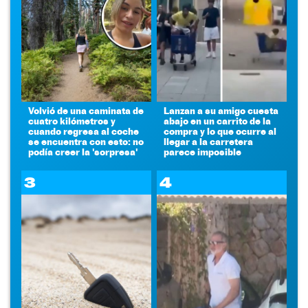
Volvió de una caminata de
Lanzan a su amigo cuesta
cuatro kilómetros y
abajo en un carrito de la
cuando regresa al coche
compra y lo que ocurre al
se encuentra con esto: no
llegar a la carretera
podía creer la 'sorpresa'
parece imposible
3
4