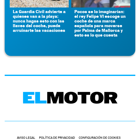
La Guardia Civil advierte a
Pocos se lo imaginarían:
quienes van a la playa:
el rey Felipe VI escoge un
nunca hagas esto con las
coche de una marca
llaves del coche, puede
española para moverse
arruinarte las vacaciones
por Palma de Mallorca y
esto es lo que cuesta
AVISO LEGAL
POLÍTICA DE PRIVACIDAD
CONFIGURACIÓN DE COOKIES