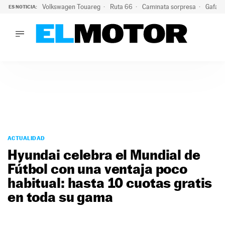
Volkswagen Touareg
Ruta 66
Caminata sorpresa
Gafas 
ES NOTICIA:
LO ÚLTIMO
Ni se te ocurra usar las gafas del eclipse al volante: el moti
LO ÚLTIMO
Ni se te ocurra usar las gafas del eclipse al volante: el motiv
ACTUALIDAD
ELÉCTRICOS
CONDUCIR
PRUEBAS
Saltar
VIRALES
al
ACTUALIDAD
PODCAST
contenido
Hyundai celebra el Mundial de
MOTOS
Fútbol con una ventaja poco
TECNOLOGÍA
habitual: hasta 10 cuotas gratis
SUPERCOCHES
MOTORTV
en toda su gama
PREMIOS
SERVICIOS