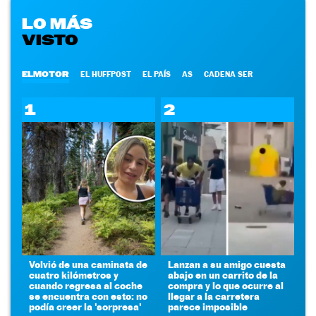
LO MÁS
VISTO
ELMOTOR
EL HUFFPOST
EL PAÍS
AS
CADENA SER
1
2
Volvió de una caminata de
Lanzan a su amigo cuesta
cuatro kilómetros y
abajo en un carrito de la
cuando regresa al coche
compra y lo que ocurre al
se encuentra con esto: no
llegar a la carretera
podía creer la 'sorpresa'
parece imposible