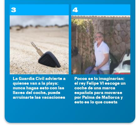
3
4
La Guardia Civil advierte a
Pocos se lo imaginarían:
quienes van a la playa:
el rey Felipe VI escoge un
nunca hagas esto con las
coche de una marca
llaves del coche, puede
española para moverse
arruinarte las vacaciones
por Palma de Mallorca y
esto es lo que cuesta