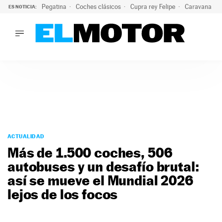
Pegatina
Coches clásicos
Cupra rey Felipe
Caravana lig
ES NOTICIA:
LO ÚLTIMO
¿Conocías esta pegatina de moda?: puede salvar tu coche d
LO ÚLTIMO
¿Conocías esta pegatina de moda?: puede salvar tu coche de
ACTUALIDAD
ELÉCTRICOS
CONDUCIR
PRUEBAS
Saltar
VIRALES
al
ACTUALIDAD
PODCAST
contenido
Más de 1.500 coches, 506
MOTOS
autobuses y un desafío brutal:
TECNOLOGÍA
así se mueve el Mundial 2026
SUPERCOCHES
MOTORTV
lejos de los focos
PREMIOS
SERVICIOS