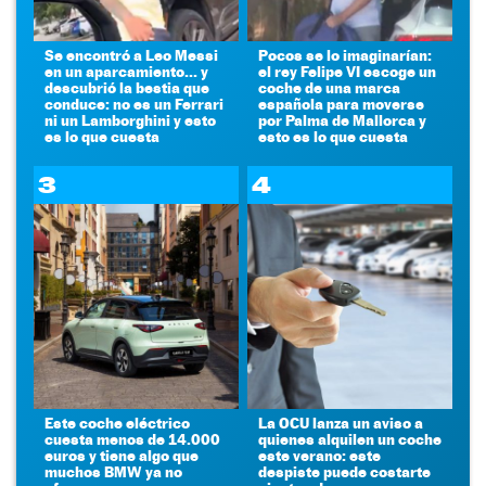
Se encontró a Leo Messi
Pocos se lo imaginarían:
en un aparcamiento... y
el rey Felipe VI escoge un
descubrió la bestia que
coche de una marca
conduce: no es un Ferrari
española para moverse
ni un Lamborghini y esto
por Palma de Mallorca y
es lo que cuesta
esto es lo que cuesta
3
4
Este coche eléctrico
La OCU lanza un aviso a
cuesta menos de 14.000
quienes alquilen un coche
euros y tiene algo que
este verano: este
muchos BMW ya no
despiste puede costarte