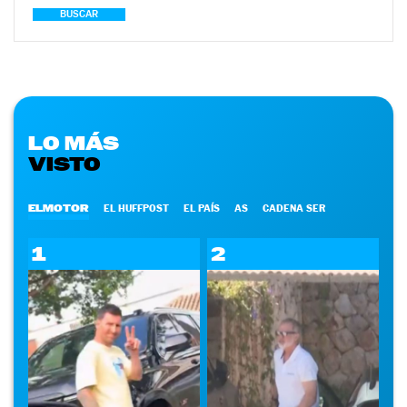
BUSCAR
LO MÁS
VISTO
ELMOTOR
EL HUFFPOST
EL PAÍS
AS
CADENA SER
1
2