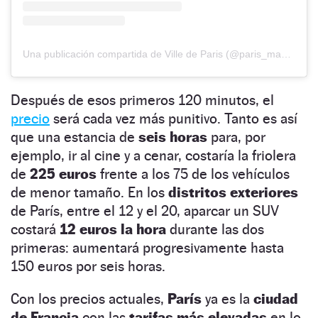
Una publicación compartida de Ville de Paris (@paris_maville)
Después de esos primeros 120 minutos, el
precio
será cada vez más punitivo. Tanto es así
que una estancia de
seis horas
para, por
ejemplo, ir al cine y a cenar, costaría la friolera
de
225 euros
frente a los 75 de los vehículos
de menor tamaño. En los
distritos exteriores
de París, entre el 12 y el 20, aparcar un SUV
costará
12 euros la hora
durante las dos
primeras: aumentará progresivamente hasta
150 euros por seis horas.
Con los precios actuales,
París
ya es la
ciudad
de Francia
con las
tarifas más elevadas
en lo