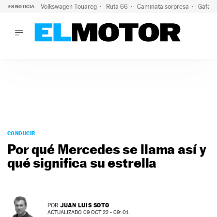
Volkswagen Touareg
Ruta 66
Caminata sorpresa
Gafas 
ES NOTICIA:
LO ÚLTIMO
Ni se te ocurra usar las gafas del eclipse al volante: el moti
LO ÚLTIMO
Ni se te ocurra usar las gafas del eclipse al volante: el motiv
ACTUALIDAD
ELÉCTRICOS
CONDUCIR
PRUEBAS
Saltar
VIRALES
al
CONDUCIR
PODCAST
contenido
Por qué Mercedes se llama así y
MOTOS
qué significa su estrella
TECNOLOGÍA
SUPERCOCHES
MOTORTV
PREMIOS
JUAN LUIS SOTO
POR
SERVICIOS
ACTUALIZADO 09 OCT 22 - 09: 01