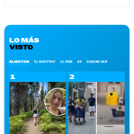
LO MÁS
VISTO
ELMOTOR
EL HUFFPOST
EL PAÍS
AS
CADENA SER
1
2