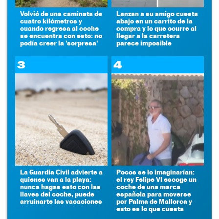
Volvió de una caminata de
Lanzan a su amigo cuesta
cuatro kilómetros y
abajo en un carrito de la
cuando regresa al coche
compra y lo que ocurre al
se encuentra con esto: no
llegar a la carretera
podía creer la 'sorpresa'
parece imposible
3
4
La Guardia Civil advierte a
Pocos se lo imaginarían:
quienes van a la playa:
el rey Felipe VI escoge un
nunca hagas esto con las
coche de una marca
llaves del coche, puede
española para moverse
arruinarte las vacaciones
por Palma de Mallorca y
esto es lo que cuesta