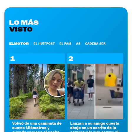
LO MÁS
VISTO
ELMOTOR
EL HUFFPOST
EL PAÍS
AS
CADENA SER
1
2
Volvió de una caminata de
Lanzan a su amigo cuesta
cuatro kilómetros y
abajo en un carrito de la
cuando regresa al coche
compra y lo que ocurre al