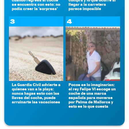
se encuentra con esto: no
llegar a la carretera
podía creer la 'sorpresa'
parece imposible
3
4
La Guardia Civil advierte a
Pocos se lo imaginarían:
quienes van a la playa:
el rey Felipe VI escoge un
nunca hagas esto con las
coche de una marca
llaves del coche, puede
española para moverse
arruinarte las vacaciones
por Palma de Mallorca y
esto es lo que cuesta