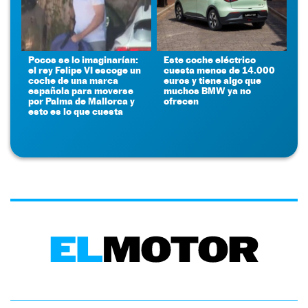
Pocos se lo imaginarían:
Este coche eléctrico
el rey Felipe VI escoge un
cuesta menos de 14.000
coche de una marca
euros y tiene algo que
española para moverse
muchos BMW ya no
por Palma de Mallorca y
ofrecen
esto es lo que cuesta