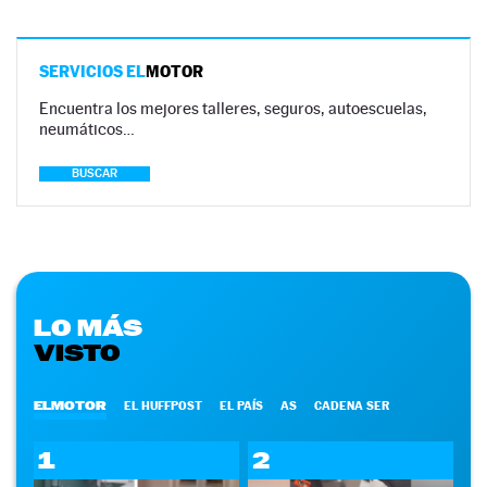
SERVICIOS EL
MOTOR
Encuentra los mejores talleres, seguros, autoescuelas,
neumáticos…
BUSCAR
LO MÁS
VISTO
ELMOTOR
EL HUFFPOST
EL PAÍS
AS
CADENA SER
1
2