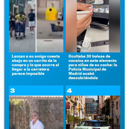
Lanzan a su amigo cuesta
Ocultaba 30 bolsas de
abajo en un carrito de la
cocaína en este elemento
compra y lo que ocurre al
para niños de su coche: la
llegar a la carretera
Policía Municipal de
parece imposible
Madrid acabó
descubriéndola
3
4