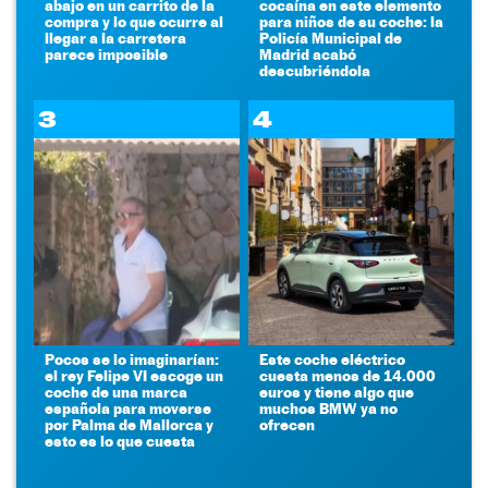
abajo en un carrito de la
cocaína en este elemento
compra y lo que ocurre al
para niños de su coche: la
llegar a la carretera
Policía Municipal de
parece imposible
Madrid acabó
descubriéndola
3
4
Pocos se lo imaginarían:
Este coche eléctrico
el rey Felipe VI escoge un
cuesta menos de 14.000
coche de una marca
euros y tiene algo que
española para moverse
muchos BMW ya no
por Palma de Mallorca y
ofrecen
esto es lo que cuesta