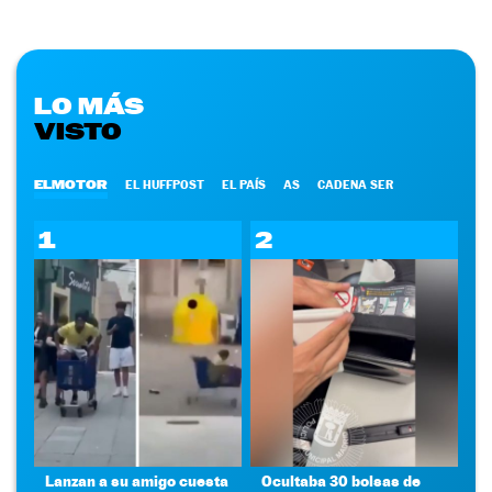
LO MÁS
VISTO
ELMOTOR
EL HUFFPOST
EL PAÍS
AS
CADENA SER
1
2
Lanzan a su amigo cuesta
Ocultaba 30 bolsas de