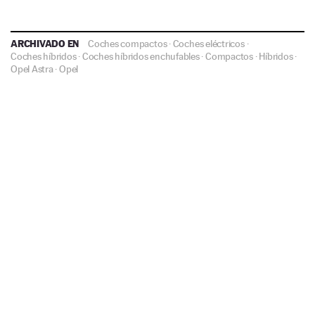
ARCHIVADO EN
Coches compactos
·
Coches eléctricos
·
Coches híbridos
·
Coches híbridos enchufables
·
Compactos
·
Híbridos
·
Opel Astra
·
Opel