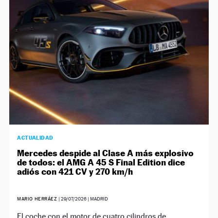
NEWSLETTER
SÍGUENOS
ACTUALIDAD
Mercedes despide al Clase A más explosivo
de todos: el AMG A 45 S Final Edition dice
adiós con 421 CV y 270 km/h
MARIO HERRÁEZ
|
29/07/2026
| MADRID
El coche con el motor de cuatro cilindros de