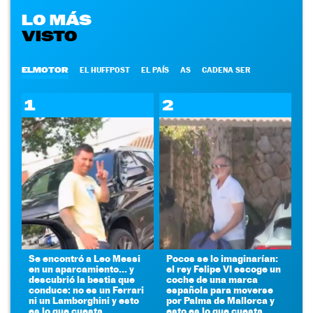
LO MÁS
VISTO
ELMOTOR
EL HUFFPOST
EL PAÍS
AS
CADENA SER
1
2
Se encontró a Leo Messi
Pocos se lo imaginarían:
en un aparcamiento... y
el rey Felipe VI escoge un
descubrió la bestia que
coche de una marca
conduce: no es un Ferrari
española para moverse
ni un Lamborghini y esto
por Palma de Mallorca y
es lo que cuesta
esto es lo que cuesta