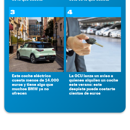
3
4
Este coche eléctrico
La OCU lanza un aviso a
cuesta menos de 14.000
quienes alquilen un coche
euros y tiene algo que
este verano: este
muchos BMW ya no
despiste puede costarte
ofrecen
cientos de euros