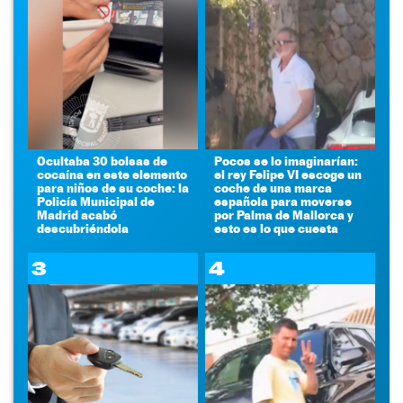
Ocultaba 30 bolsas de
Pocos se lo imaginarían:
cocaína en este elemento
el rey Felipe VI escoge un
para niños de su coche: la
coche de una marca
Policía Municipal de
española para moverse
Madrid acabó
por Palma de Mallorca y
descubriéndola
esto es lo que cuesta
3
4