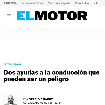
Coches eléctricos
Matrícula españa
Plan Auto+
VTC
ES NOTICIA:
LO ÚLTIMO
La Lista Blanca del Programa Auto+: todos los coches eléct
LO ÚLTIMO
La Lista Blanca del Programa Auto+: todos los coches eléctr
ACTUALIDAD
ELÉCTRICOS
CONDUCIR
PRUEBAS
Saltar
VIRALES
al
ACTUALIDAD
PODCAST
contenido
Dos ayudas a la conducción que
MOTOS
pueden ser un peligro
TECNOLOGÍA
SUPERCOCHES
MOTORTV
PREMIOS
SERGIO AMADOZ
POR
SERVICIOS
ACTUALIZADO 05 NOV 18 - 12: 14