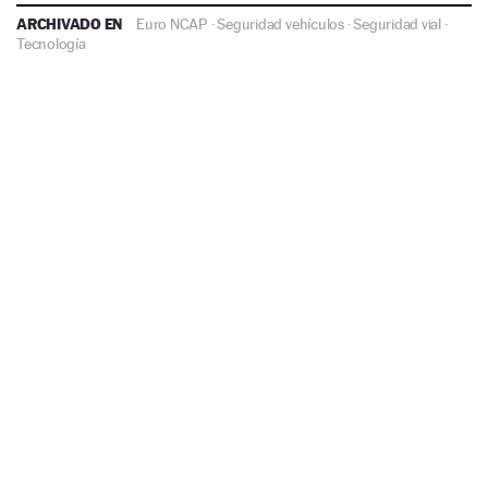
ARCHIVADO EN
Euro NCAP
·
Seguridad vehículos
·
Seguridad vial
·
Tecnología