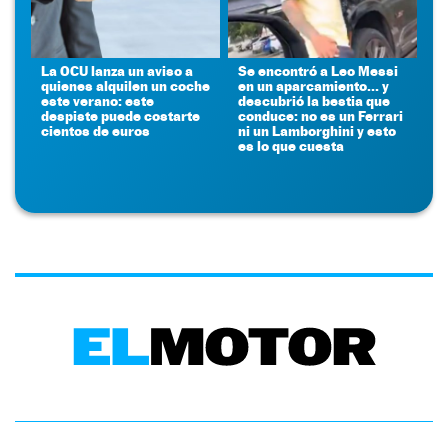
La OCU lanza un aviso a
Se encontró a Leo Messi
quienes alquilen un coche
en un aparcamiento... y
este verano: este
descubrió la bestia que
despiste puede costarte
conduce: no es un Ferrari
cientos de euros
ni un Lamborghini y esto
es lo que cuesta