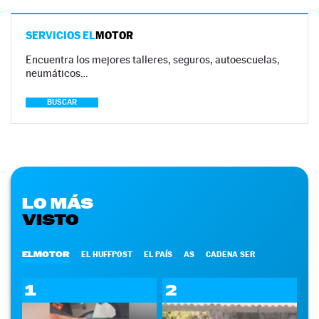
SERVICIOS EL
MOTOR
Encuentra los mejores talleres, seguros, autoescuelas,
neumáticos…
BUSCAR
LO MÁS
VISTO
ELMOTOR
EL HUFFPOST
EL PAÍS
AS
CADENA SER
1
2