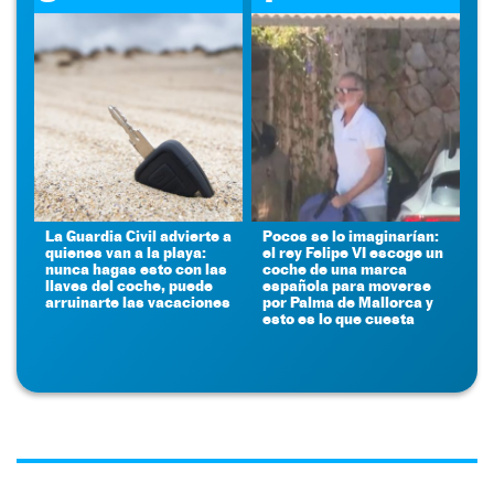
La Guardia Civil advierte a
Pocos se lo imaginarían:
quienes van a la playa:
el rey Felipe VI escoge un
nunca hagas esto con las
coche de una marca
llaves del coche, puede
española para moverse
arruinarte las vacaciones
por Palma de Mallorca y
esto es lo que cuesta