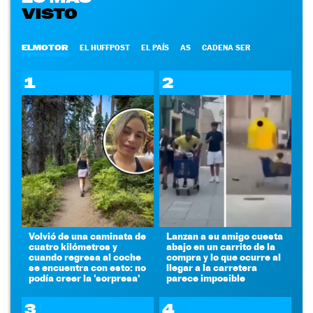
VISTO
ELMOTOR
EL HUFFPOST
EL PAÍS
AS
CADENA SER
1
2
Volvió de una caminata de
Lanzan a su amigo cuesta
cuatro kilómetros y
abajo en un carrito de la
cuando regresa al coche
compra y lo que ocurre al
se encuentra con esto: no
llegar a la carretera
podía creer la 'sorpresa'
parece imposible
3
4