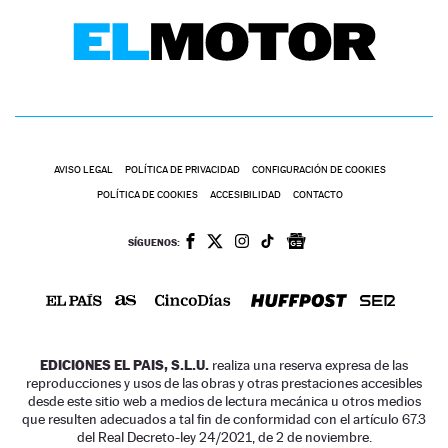
AVISO LEGAL
POLÍTICA DE PRIVACIDAD
CONFIGURACIÓN DE COOKIES
POLÍTICA DE COOKIES
ACCESIBILIDAD
CONTACTO
SÍGUENOS:
EDICIONES EL PAIS, S.L.U.
realiza una reserva expresa de las
reproducciones y usos de las obras y otras prestaciones accesibles
desde este sitio web a medios de lectura mecánica u otros medios
que resulten adecuados a tal fin de conformidad con el artículo 67.3
del Real Decreto-ley 24/2021, de 2 de noviembre.