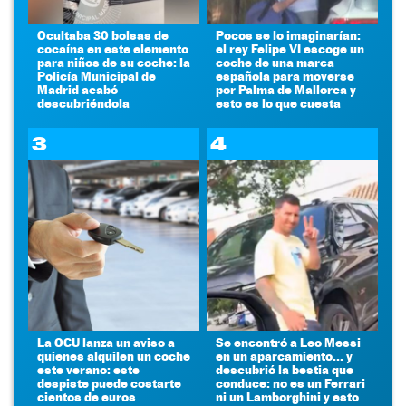
Ocultaba 30 bolsas de
Pocos se lo imaginarían:
cocaína en este elemento
el rey Felipe VI escoge un
para niños de su coche: la
coche de una marca
Policía Municipal de
española para moverse
Madrid acabó
por Palma de Mallorca y
descubriéndola
esto es lo que cuesta
3
4
La OCU lanza un aviso a
Se encontró a Leo Messi
quienes alquilen un coche
en un aparcamiento... y
este verano: este
descubrió la bestia que
despiste puede costarte
conduce: no es un Ferrari
cientos de euros
ni un Lamborghini y esto