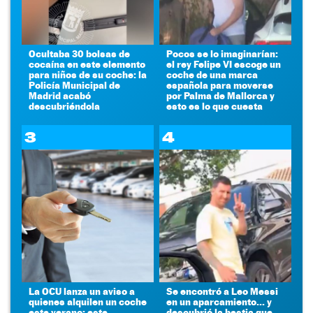
Ocultaba 30 bolsas de
Pocos se lo imaginarían:
cocaína en este elemento
el rey Felipe VI escoge un
para niños de su coche: la
coche de una marca
Policía Municipal de
española para moverse
Madrid acabó
por Palma de Mallorca y
descubriéndola
esto es lo que cuesta
3
4
La OCU lanza un aviso a
Se encontró a Leo Messi
quienes alquilen un coche
en un aparcamiento... y
este verano: este
descubrió la bestia que