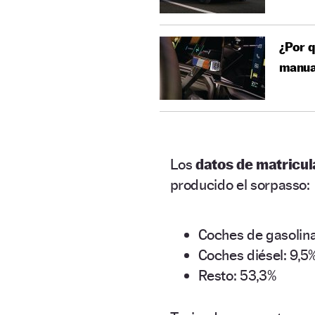
¿Por q
manua
Los
datos de matricu
producido el sorpasso:
Coches de gasolina
Coches diésel: 9,5
Resto: 53,3%