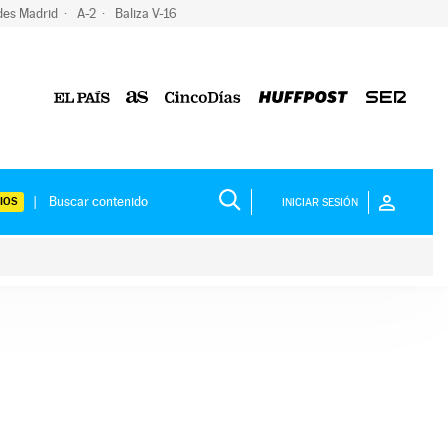
des Madrid
A-2
Baliza V-16
IOS
INICIAR SESIÓN