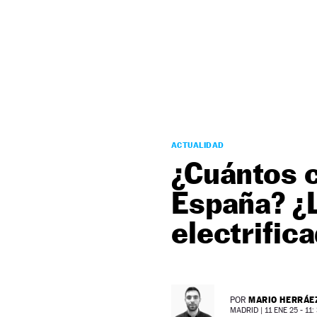
NEWSLETTER
SÍGUENOS
ACTUALIDAD
¿Cuántos 
España? ¿L
electrific
MARIO HERRÁE
POR
MADRID |
11 ENE 25 - 11: