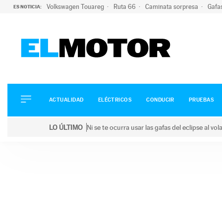
Volkswagen Touareg
Ruta 66
Caminata sorpresa
Gafa
ES NOTICIA:
ACTUALIDAD
ELÉCTRICOS
CONDUCIR
ACTUALIDAD
ELÉCTRICOS
CONDUCIR
PRUEBAS
PRUEBAS
Saltar
VIRALES
LO ÚLTIMO
Ni se te ocurra usar las gafas del eclipse al v
al
PODCAST
LO ÚLTIMO
Ni se te ocurra usar las gafas del eclipse al volant
contenido
MOTOS
TECNOLOGÍA
SUPERCOCHES
MOTORTV
PREMIOS
SERVICIOS