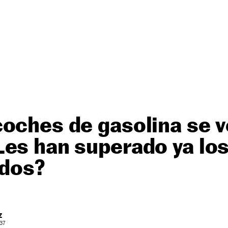
coches de gasolina se 
es han superado ya lo
ados?
Z
 37