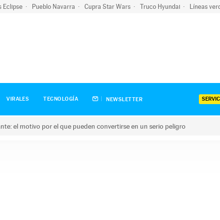
s Eclipse
Pueblo Navarra
Cupra Star Wars
Truco Hyundai
Líneas ver
SERVIC
VIRALES
TECNOLOGÍA
NEWSLETTER
olante: el motivo por el que pueden convertirse en un serio peligro
e: el motivo por el que pueden convertirse en un serio peligro