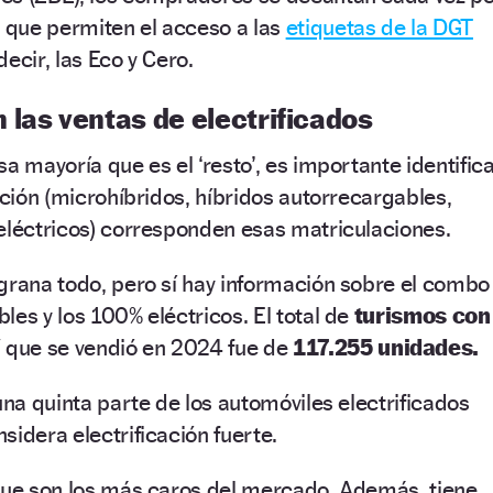
s que permiten el acceso a las
etiquetas de la DGT
ecir, las Eco y Cero.
las ventas de electrificados
a mayoría que es el ‘resto’, es importante identific
ación (microhíbridos, híbridos autorrecargables,
eléctricos) corresponden esas matriculaciones.
grana todo, pero sí hay información sobre el combo
les y los 100% eléctricos. El total de
turismos con
V
que se vendió en 2024 fue de
117.255 unidades.
una quinta parte de los automóviles electrificados
sidera electrificación fuerte.
 que son los más caros del mercado. Además, tiene