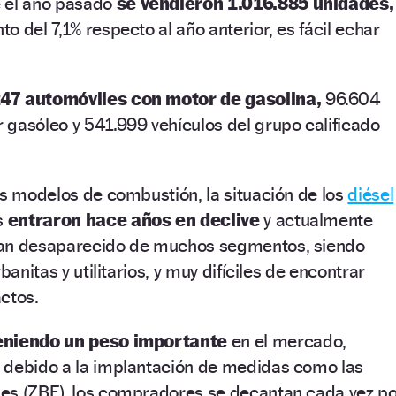
e el año pasado
se vendieron 1.016.885 unidades,
 del 7,1% respecto al año anterior, es fácil echar
47 automóviles con motor de gasolina,
96.604
gasóleo y 541.999 vehículos del grupo calificado
os modelos de combustión, la situación de los
diésel
s
entraron hace años en declive
y actualmente
han desaparecido de muchos segmentos, siendo
banitas y utilitarios, y muy difíciles de encontrar
ctos.
teniendo un peso importante
en el mercado,
 debido a la implantación de medidas como las
es (ZBE), los compradores se decantan cada vez p