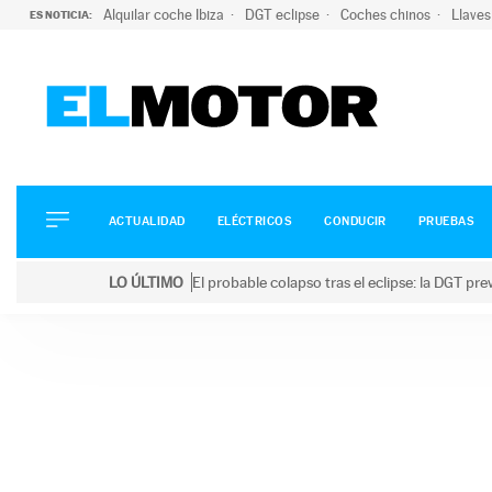
Alquilar coche Ibiza
DGT eclipse
Coches chinos
Llaves
ES NOTICIA:
ACTUALIDAD
ELÉCTRICOS
CONDUCIR
ACTUALIDAD
ELÉCTRICOS
CONDUCIR
PRUEBAS
PRUEBAS
Saltar
VIRALES
LO ÚLTIMO
El probable colapso tras el eclipse: la DGT p
al
PODCAST
LO ÚLTIMO
El probable colapso tras el eclipse: la DGT prevé u
contenido
MOTOS
TECNOLOGÍA
SUPERCOCHES
MOTORTV
PREMIOS
SERVICIOS