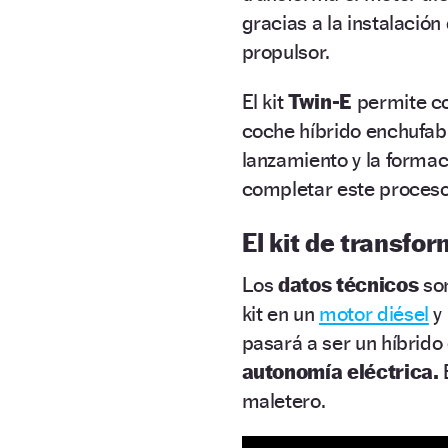
gracias a la instalació
propulsor.
El kit
Twin-E
permite co
coche híbrido enchufab
lanzamiento y la forma
completar este proceso 
El kit de transfo
Los
datos técnicos
son
kit en un
motor diésel
y 
pasará a ser un híbrido
autonomía eléctrica.
E
maletero.