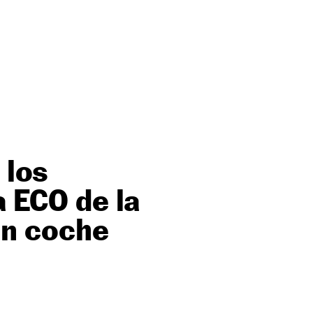
 los
a ECO de la
un coche