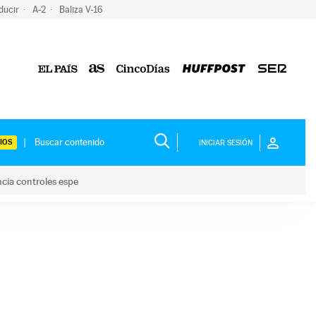
ducir
A-2
Baliza V-16
IOS
INICIAR SESIÓN
ncia controles espe
 y anuncia controles espe