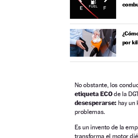
combus
¿Cómo 
por ki
No obstante, los condu
etiqueta ECO
de la DG
desesperarse:
hay un 
problemas.
Es un invento de la em
transforma el motor dié