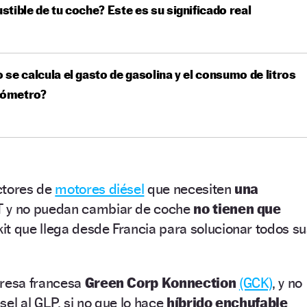
tible de tu coche? Este es su significado real
se calcula el gasto de gasolina y el consumo de litros
lómetro?
ctores de
motores diésel
que necesiten
una
T y no puedan cambiar de coche
no tienen que
kit que llega desde Francia para solucionar todos su
presa francesa
Green Corp Konnection
(GCK)
, y no
sel al GLP, si no que lo hace
híbrido enchufable