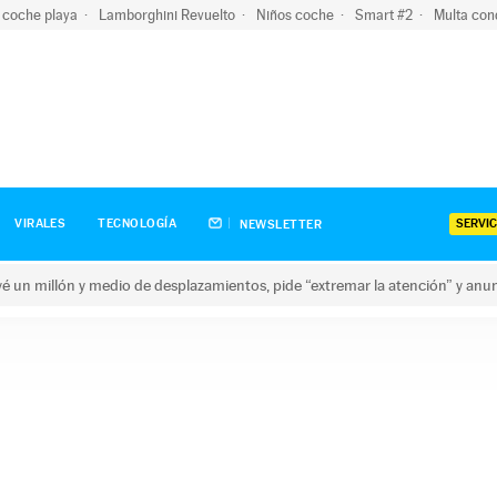
 coche playa
Lamborghini Revuelto
Niños coche
Smart #2
Multa con
SERVIC
VIRALES
TECNOLOGÍA
NEWSLETTER
revé un millón y medio de desplazamientos, pide “extremar la atención” y anu
n millón y medio de desplazamientos, pide “extremar la atención”