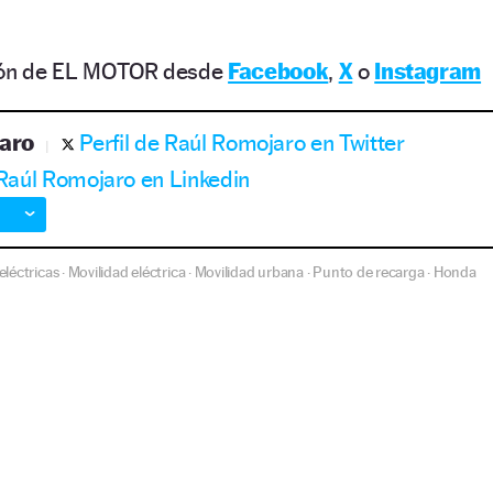
ción de EL MOTOR desde
Facebook
,
X
o
Instagram
aro
Perfil de Raúl Romojaro en Twitter
 Raúl Romojaro en Linkedin
eléctricas
Movilidad eléctrica
Movilidad urbana
Punto de recarga
Honda
·
·
·
·