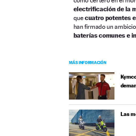
como certero en el mom
electrificación de la 
que
cuatro potentes 
han firmado un ambicio
baterías comunes e i
MÁS INFORMACIÓN
Kymco 
dema
Las mo