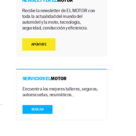
NEWSLETTER EL
MOTOR
Recibe la newsletter de EL MOTOR con
toda la actualidad del mundo del
automóvil y la moto, tecnología,
seguridad, conducción y eficiencia.
APÚNTATE
SERVICIOS EL
MOTOR
Encuentra los mejores talleres, seguros,
autoescuelas, neumáticos…
BUSCAR