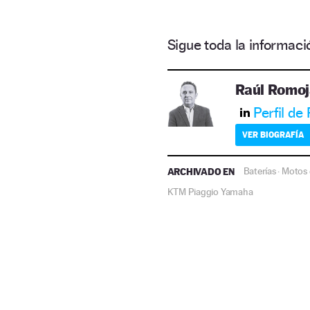
Sigue toda la informa
Raúl Romoj
Perfil de
VER BIOGRAFÍA
ARCHIVADO EN
Baterías
Motos 
·
KTM
Piaggio
Yamaha