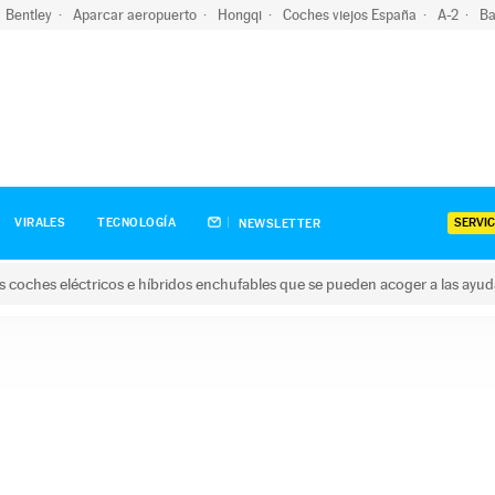
Bentley
Aparcar aeropuerto
Hongqi
Coches viejos España
A-2
Ba
SERVIC
VIRALES
TECNOLOGÍA
NEWSLETTER
s coches eléctricos e híbridos enchufables que se pueden acoger a las ayu
hes eléctricos e híbridos enchufables que se pueden acoger a la