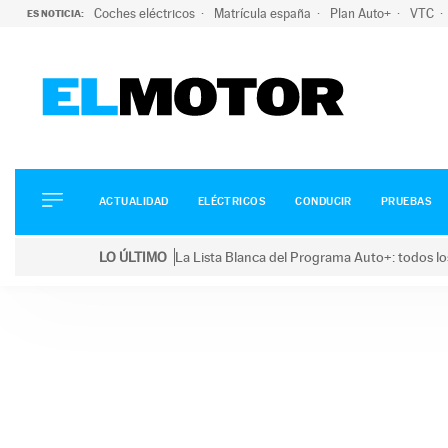
Coches eléctricos
Matrícula españa
Plan Auto+
VTC
ES NOTICIA:
ACTUALIDAD
ELÉCTRICOS
CONDUCIR
ACTUALIDAD
ELÉCTRICOS
CONDUCIR
PRUEBAS
PRUEBAS
Saltar
VIRALES
LO ÚLTIMO
La Lista Blanca del Programa Auto+: todos lo
al
PODCAST
LO ÚLTIMO
La Lista Blanca del Programa Auto+: todos los coc
contenido
MOTOS
TECNOLOGÍA
SUPERCOCHES
MOTORTV
PREMIOS
SERVICIOS