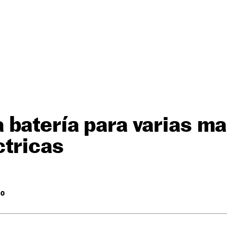
batería para varias m
ctricas
RO