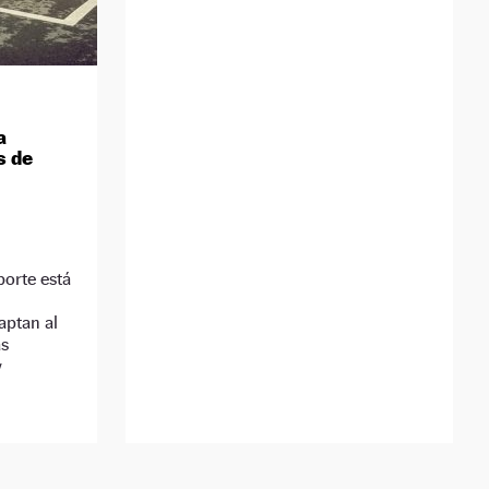
a
s de
porte está
aptan al
as
y