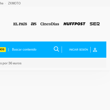
che
ZXMOTO
IOS
INICIAR SESIÓN
os por 36 euros
los niños por 36 euros