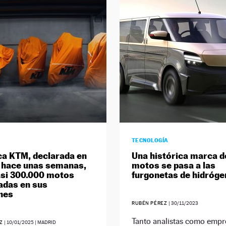
TECNOLOGÍA
a KTM, declarada en
Una histórica marca d
 hace unas semanas,
motos se pasa a las
asi 300.000 motos
furgonetas de hidróg
adas en sus
nes
RUBÉN PÉREZ
|
30/11/2023
Tanto analistas como empr
EZ
|
10/01/2025
| MADRID