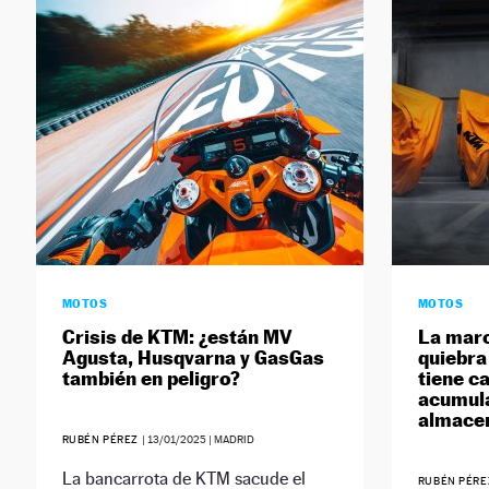
MOTOS
MOTOS
Crisis de KTM: ¿están MV
La marc
Agusta, Husqvarna y GasGas
quiebra
también en peligro?
tiene c
acumul
almace
RUBÉN PÉREZ
|
13/01/2025
| MADRID
La bancarrota de KTM sacude el
RUBÉN PÉR