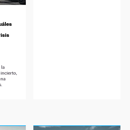
uáles
isis
 la
incierto,
una
s.