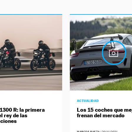
ACTUALIDAD
1300 R: la primera
Los 15 coches que me
l rey de las
frenan del mercado
aciones
MARCOS BAEZA
|
20/11/2021