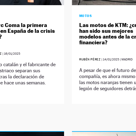
MOTOS
c Coma la primera
Las motos de KTM: ¿c
 en España de la crisis
han sido sus mejores
?
modelos antes de la cr
financiera?
EZ
|
16/01/2025
RUBÉN PÉREZ
|
14/01/2025
| MADRID
to catalán y el fabricante de
A pesar de que el futuro de
striaco separan sus
compañía, es ahora mismo 
ras la declaración de
las motos naranjas tienen 
de hace unas semanas.
legión de seguidores detrá