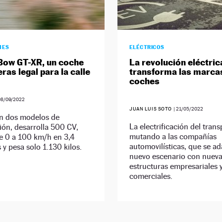
HES
ELÉCTRICOS
Bow GT-XR, un coche
La revolución eléctric
ras legal para la calle
transforma las marca
coches
08/09/2022
JUAN LUIS SOTO
|
21/05/2022
n dos modelos de
La electrificación del trans
ón, desarrolla 500 CV,
mutando a las compañías
e 0 a 100 km/h en 3,4
automovilísticas, que se ad
y pesa solo 1.130 kilos.
nuevo escenario con nuev
estructuras empresariales 
comerciales.