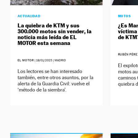
ACTUALIDAD
MOTOS
La quiebra de KTM y sus
¿Es Mar
300.000 motos sin vender, la
víctima
noticia más leída de EL
de KTM
MOTOR esta semana
RUBÉN PÉR
EL MOTOR
|
19/01/2025
| MADRID
El expilo
Los lectores se han interesado
motos au
también, entre otros asuntos, por la
caminos t
alerta de la Guardia Civil: vuelve el
quiebra 
‘método de la siembra’.