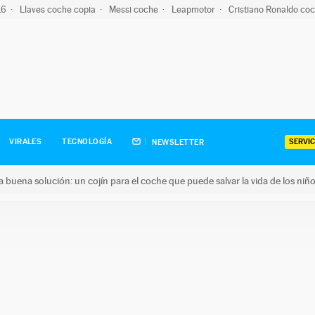
-16
Llaves coche copia
Messi coche
Leapmotor
Cristiano Ronaldo co
SERVIC
VIRALES
TECNOLOGÍA
NEWSLETTER
una buena solución: un cojín para el coche que puede salvar la vida de los niñ
ena solución: un cojín para el coche que puede salvar la vida de 