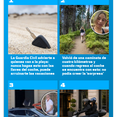
1
2
La Guardia Civil advierte a
Volvió de una caminata de
quienes van a la playa:
cuatro kilómetros y
nunca hagas esto con las
cuando regresa al coche
llaves del coche, puede
se encuentra con esto: no
arruinarte las vacaciones
podía creer la 'sorpresa'
3
4