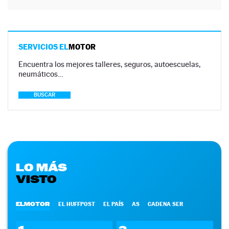
SERVICIOS EL
MOTOR
Encuentra los mejores talleres, seguros, autoescuelas,
neumáticos…
BUSCAR
LO MÁS
VISTO
ELMOTOR
EL HUFFPOST
EL PAÍS
AS
CADENA SER