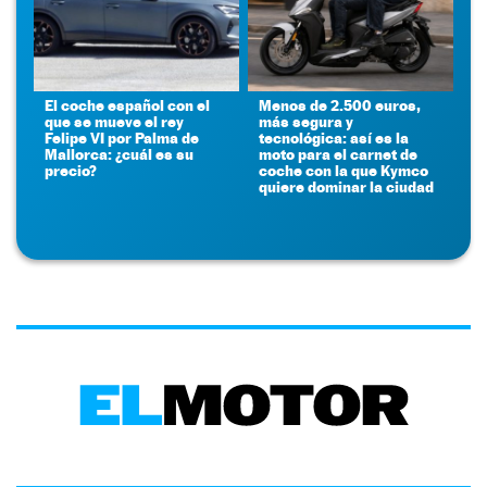
El coche español con el
Menos de 2.500 euros,
que se mueve el rey
más segura y
Felipe VI por Palma de
tecnológica: así es la
Mallorca: ¿cuál es su
moto para el carnet de
precio?
coche con la que Kymco
quiere dominar la ciudad