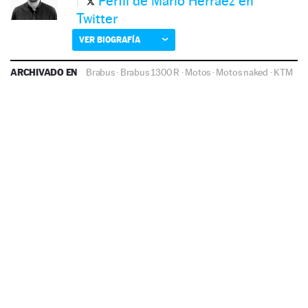
Perfil de Mario Herráez en
Twitter
VER BIOGRAFÍA
ARCHIVADO EN
Brabus
·
Brabus 1300 R
·
Motos
·
Motos naked
·
KTM