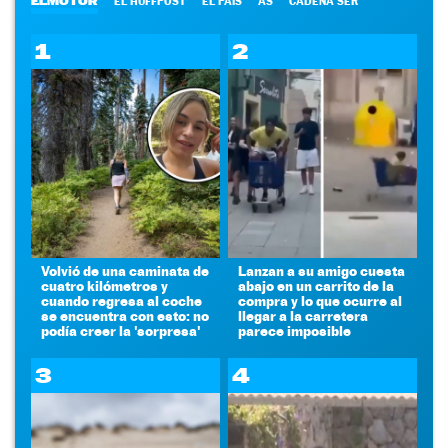
ELMOTOR
EL HUFFPOST
EL PAÍS
AS
CADENA SER
1
2
Volvió de una caminata de
Lanzan a su amigo cuesta
cuatro kilómetros y
abajo en un carrito de la
cuando regresa al coche
compra y lo que ocurre al
se encuentra con esto: no
llegar a la carretera
podía creer la 'sorpresa'
parece imposible
3
4