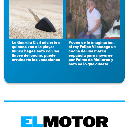
La Guardia Civil advierte a
Pocos se lo imaginarían:
quienes van a la playa:
el rey Felipe VI escoge un
nunca hagas esto con las
coche de una marca
llaves del coche, puede
española para moverse
arruinarte las vacaciones
por Palma de Mallorca y
esto es lo que cuesta