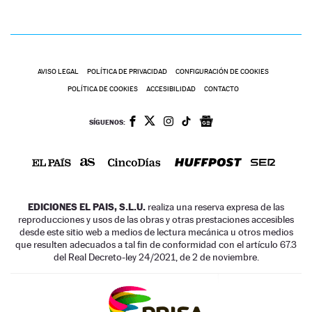
AVISO LEGAL
POLÍTICA DE PRIVACIDAD
CONFIGURACIÓN DE COOKIES
POLÍTICA DE COOKIES
ACCESIBILIDAD
CONTACTO
SÍGUENOS:
EDICIONES EL PAIS, S.L.U.
realiza una reserva expresa de las
reproducciones y usos de las obras y otras prestaciones accesibles
desde este sitio web a medios de lectura mecánica u otros medios
que resulten adecuados a tal fin de conformidad con el artículo 67.3
del Real Decreto-ley 24/2021, de 2 de noviembre.