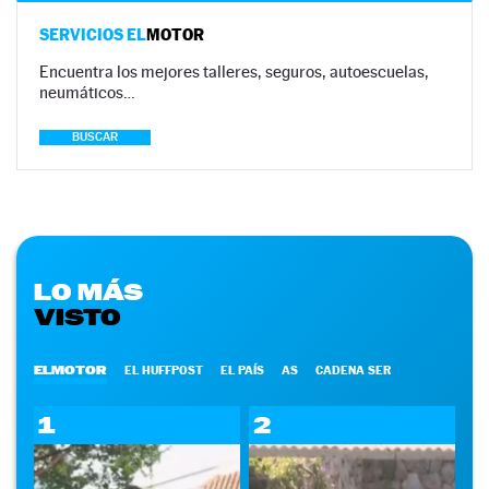
SERVICIOS EL
MOTOR
Encuentra los mejores talleres, seguros, autoescuelas,
neumáticos…
BUSCAR
LO MÁS
VISTO
ELMOTOR
EL HUFFPOST
EL PAÍS
AS
CADENA SER
1
2