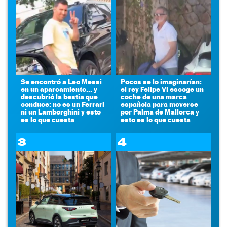
Se encontró a Leo Messi
Pocos se lo imaginarían:
en un aparcamiento... y
el rey Felipe VI escoge un
descubrió la bestia que
coche de una marca
conduce: no es un Ferrari
española para moverse
ni un Lamborghini y esto
por Palma de Mallorca y
es lo que cuesta
esto es lo que cuesta
3
4