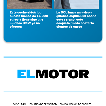
Este coche eléctrico
La OCU lanza un aviso a
cuesta menos de 14.000
quienes alquilen un coche
euros y tiene algo que
este verano: este
muchos BMW ya no
despiste puede costarte
ofrecen
cientos de euros
AVISO LEGAL
POLÍTICA DE PRIVACIDAD
CONFIGURACIÓN DE COOKIES