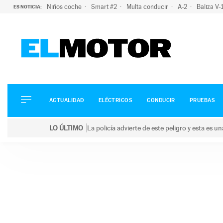
Niños coche
Smart #2
Multa conducir
A-2
Baliza V
ES NOTICIA:
ACTUALIDAD
ELÉCTRICOS
CONDUCIR
ACTUALIDAD
ELÉCTRICOS
CONDUCIR
PRUEBAS
PRUEBAS
Saltar
VIRALES
LO ÚLTIMO
La policía advierte de este peligro y esta es 
al
PODCAST
LO ÚLTIMO
La policía advierte de este peligro y esta es una bu
contenido
MOTOS
TECNOLOGÍA
SUPERCOCHES
MOTORTV
PREMIOS
SERVICIOS