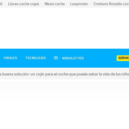
-16
Llaves coche copia
Messi coche
Leapmotor
Cristiano Ronaldo co
SERVIC
VIRALES
TECNOLOGÍA
NEWSLETTER
una buena solución: un cojín para el coche que puede salvar la vida de los niñ
ena solución: un cojín para el coche que puede salvar la vida de 