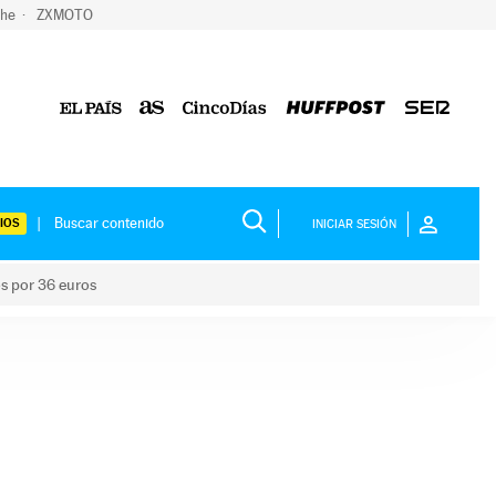
che
ZXMOTO
IOS
INICIAR SESIÓN
os por 36 euros
los niños por 36 euros