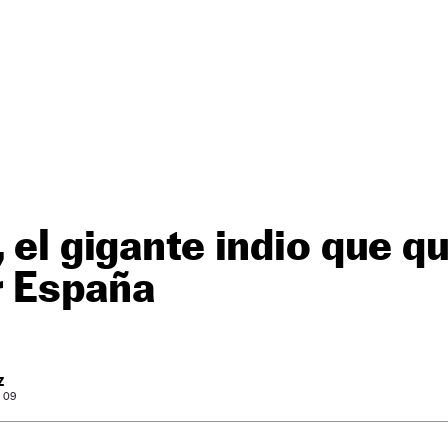
, el gigante indio que q
r España
Z
: 09