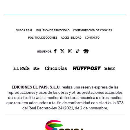
AVISO LEGAL
POLÍTICA DE PRIVACIDAD
CONFIGURACIÓN DE COOKIES
POLÍTICA DE COOKIES
ACCESIBILIDAD
CONTACTO
SÍGUENOS:
EDICIONES EL PAIS, S.L.U.
realiza una reserva expresa de las
reproducciones y usos de las obras y otras prestaciones accesibles
desde este sitio web a medios de lectura mecánica u otros medios
que resulten adecuados a tal fin de conformidad con el artículo 67.3
del Real Decreto-ley 24/2021, de 2 de noviembre.