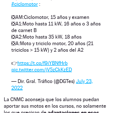
#ciclomotor
:
❎AM:Ciclomotor, 15 años y examen
❎A1:Moto hasta 11 kW, 16 años o 3 años
de carnet B
❎A2:Moto hasta 35 kW, 18 años
❎A:Moto y triciclo motor, 20 años (21
triciclos > 15 kW) y 2 años del A2
👉
https://t.co/f9iYBNfHrb
pic.twitter.com/jV5zCkKzED
— Dir. Gral. Tráfico (@DGTes)
July 23,
2022
La CNMC aconseja que los alumnos puedan
aportar sus motos en los cursos, no solamente
los que precisan de
adaptaciones en esos