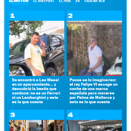
ELMOTOR
EL HUFFPOST
EL PAÍS
AS
CADENA SER
1
2
Se encontró a Leo Messi
Pocos se lo imaginarían:
en un aparcamiento... y
el rey Felipe VI escoge un
descubrió la bestia que
coche de una marca
conduce: no es un Ferrari
española para moverse
ni un Lamborghini y esto
por Palma de Mallorca y
es lo que cuesta
esto es lo que cuesta
3
4