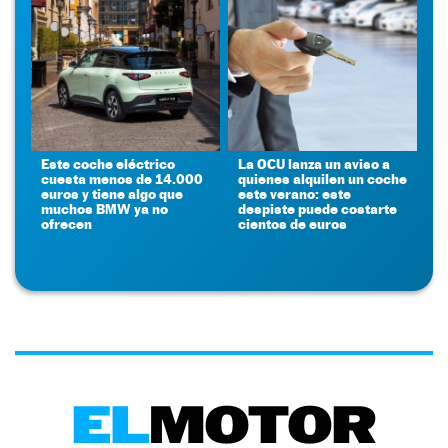
Este coche eléctrico
La OCU lanza un aviso a
cuesta menos de 14.000
quienes alquilen un coche
euros y tiene algo que
este verano: este
muchos BMW ya no
despiste puede costarte
ofrecen
cientos de euros