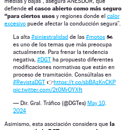
medias y bajas”, asegura ANESDOR, que
defiende
el casco abierto como más seguro
“para ciertos usos
y regiones donde el
calor
excesivo
puede afectar la conducción segura”.
La alta
#siniestralidad
de las
#motos
🏍️
es uno de los temas que más preocupa
actualmente. Para frenar la tendencia
negativa,
#DGT
ha propuesto diferentes
modificaciones normativas que están en
proceso de tramitación. Consúltalas en
#RevistaDGT
👉
https://t.co/sbBAzKnCKP
pic.twitter.com/2t0MrOYXft
— Dir. Gral. Tráfico (@DGTes)
May 10,
2024
Asimismo, esta asociación considera que
la