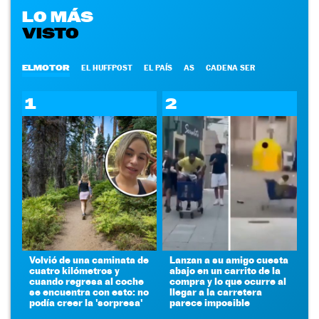
LO MÁS
VISTO
ELMOTOR
EL HUFFPOST
EL PAÍS
AS
CADENA SER
1
2
Volvió de una caminata de
Lanzan a su amigo cuesta
cuatro kilómetros y
abajo en un carrito de la
cuando regresa al coche
compra y lo que ocurre al
se encuentra con esto: no
llegar a la carretera
podía creer la 'sorpresa'
parece imposible