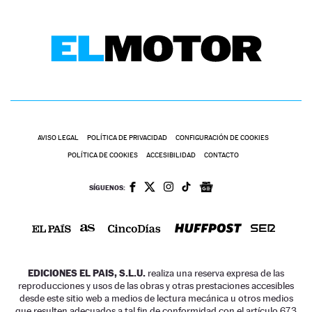
AVISO LEGAL
POLÍTICA DE PRIVACIDAD
CONFIGURACIÓN DE COOKIES
POLÍTICA DE COOKIES
ACCESIBILIDAD
CONTACTO
SÍGUENOS:
EDICIONES EL PAIS, S.L.U.
realiza una reserva expresa de las
reproducciones y usos de las obras y otras prestaciones accesibles
desde este sitio web a medios de lectura mecánica u otros medios
que resulten adecuados a tal fin de conformidad con el artículo 67.3