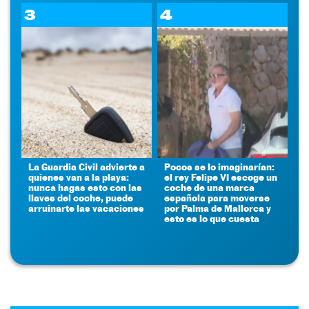
3
4
La Guardia Civil advierte a
Pocos se lo imaginarían:
quienes van a la playa:
el rey Felipe VI escoge un
nunca hagas esto con las
coche de una marca
llaves del coche, puede
española para moverse
arruinarte las vacaciones
por Palma de Mallorca y
esto es lo que cuesta