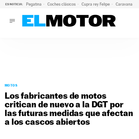
Pegatina
Coches clásicos
Cupra rey Felipe
Caravana lig
ES NOTICIA:
LO ÚLTIMO
¿Conocías esta pegatina de moda?: puede salvar tu coche d
LO ÚLTIMO
¿Conocías esta pegatina de moda?: puede salvar tu coche de
ACTUALIDAD
ELÉCTRICOS
CONDUCIR
PRUEBAS
Saltar
VIRALES
al
MOTOS
PODCAST
contenido
Los fabricantes de motos
MOTOS
critican de nuevo a la DGT por
TECNOLOGÍA
las futuras medidas que afectan
SUPERCOCHES
MOTORTV
a los cascos abiertos
PREMIOS
SERVICIOS