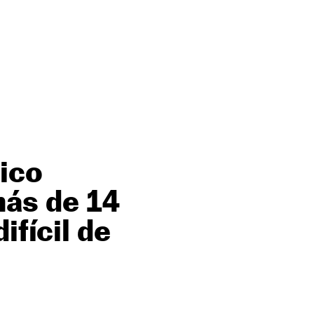
tico
más de 14
ifícil de