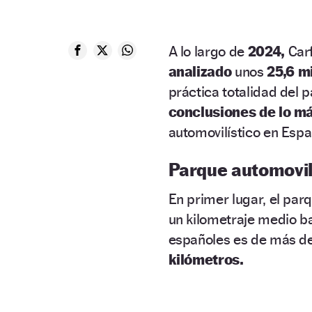
A lo largo de
2024,
Carf
analizado
unos
25,6 m
práctica totalidad del 
conclusiones de lo m
automovilístico en Espa
Parque automovil
En primer lugar, el par
un kilometraje medio ba
españoles es de más d
kilómetros.