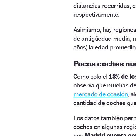
distancias recorridas,
respectivamente.
Asimismo, hay region
de antigüedad media, 
años) la edad promedio 
Pocos coches nu
Como solo el
13% de l
observa que muchas de
mercado de ocasión
, a
cantidad de coches que
Los datos también perm
coches en algunas regi
que
Madrid cuenta con