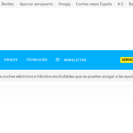
Bentley
Aparcar aeropuerto
Hongqi
Coches viejos España
A-2
Ba
SERVIC
VIRALES
TECNOLOGÍA
NEWSLETTER
s coches eléctricos e híbridos enchufables que se pueden acoger a las ayu
hes eléctricos e híbridos enchufables que se pueden acoger a la