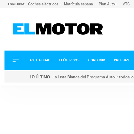
Coches eléctricos
Matrícula españa
Plan Auto+
VTC
ES NOTICIA:
ACTUALIDAD
ELÉCTRICOS
CONDUCIR
ACTUALIDAD
ELÉCTRICOS
CONDUCIR
PRUEBAS
PRUEBAS
Saltar
VIRALES
LO ÚLTIMO
La Lista Blanca del Programa Auto+: todos lo
al
PODCAST
LO ÚLTIMO
La Lista Blanca del Programa Auto+: todos los coc
contenido
MOTOS
TECNOLOGÍA
SUPERCOCHES
MOTORTV
PREMIOS
SERVICIOS