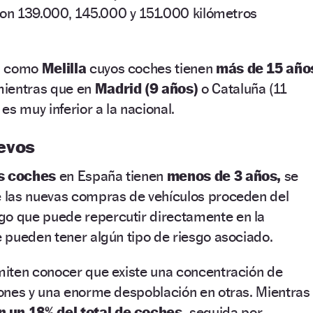
 con 139.000, 145.000 y 151.000 kilómetros
es como
Melilla
cuyos coches tienen
más de 15 año
mientras que en
Madrid (9 años)
o Cataluña (11
es muy inferior a la nacional.
evos
os coches
en España tienen
menos de 3 años,
se
 las nuevas compras de vehículos proceden del
lgo que puede repercutir directamente en la
 pueden tener algún tipo de riesgo asociado.
iten conocer que existe una concentración de
ones y una enorme despoblación en otras. Mientras
 un 18% del total de coches,
seguida por