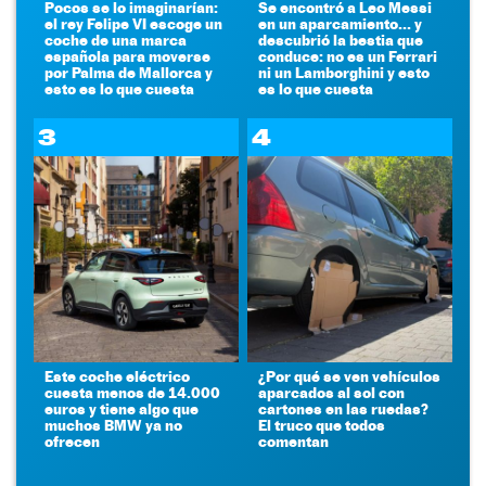
Pocos se lo imaginarían:
Se encontró a Leo Messi
el rey Felipe VI escoge un
en un aparcamiento... y
coche de una marca
descubrió la bestia que
española para moverse
conduce: no es un Ferrari
por Palma de Mallorca y
ni un Lamborghini y esto
esto es lo que cuesta
es lo que cuesta
3
4
Este coche eléctrico
¿Por qué se ven vehículos
cuesta menos de 14.000
aparcados al sol con
euros y tiene algo que
cartones en las ruedas?
muchos BMW ya no
El truco que todos
ofrecen
comentan