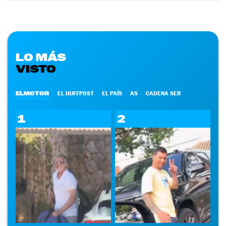
LO MÁS
VISTO
ELMOTOR
EL HUFFPOST
EL PAÍS
AS
CADENA SER
1
2