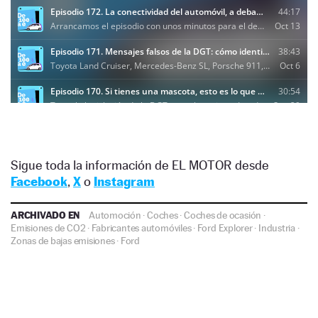
Sigue toda la información de EL MOTOR desde
Facebook
,
X
o
Instagram
ARCHIVADO EN
Automoción
·
Coches
·
Coches de ocasión
·
Emisiones de CO2
·
Fabricantes automóviles
·
Ford Explorer
·
Industria
·
Zonas de bajas emisiones
·
Ford