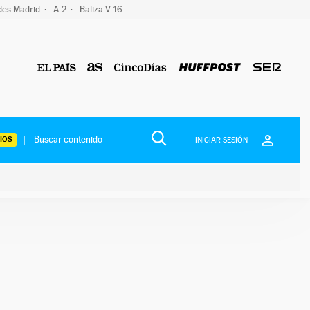
des Madrid
A-2
Baliza V-16
IOS
INICIAR SESIÓN