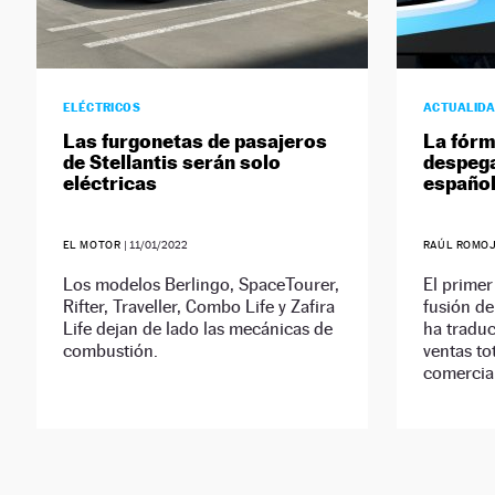
ELÉCTRICOS
ACTUALID
Las furgonetas de pasajeros
La fórm
de Stellantis serán solo
despega
eléctricas
españo
EL MOTOR
|
11/01/2022
RAÚL ROMO
Los modelos Berlingo, SpaceTourer,
El primer
Rifter, Traveller, Combo Life y Zafira
fusión de
Life dejan de lado las mecánicas de
ha traduc
combustión.
ventas to
comercia