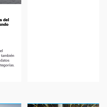
s del
Mundo
el
e también
idatos
ategorías.