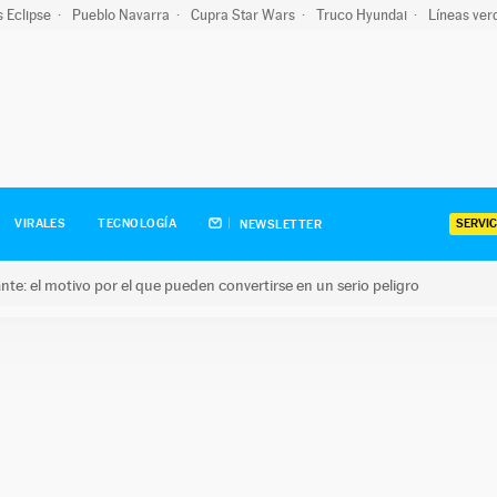
s Eclipse
Pueblo Navarra
Cupra Star Wars
Truco Hyundai
Líneas ver
SERVIC
VIRALES
TECNOLOGÍA
NEWSLETTER
olante: el motivo por el que pueden convertirse en un serio peligro
e: el motivo por el que pueden convertirse en un serio peligro