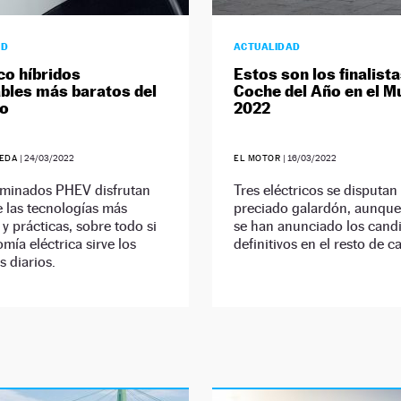
AD
ACTUALIDAD
co híbridos
Estos son los finalista
bles más baratos del
Coche del Año en el 
o
2022
UEDA
|
24/03/2022
EL MOTOR
|
16/03/2022
minados PHEV disfrutan
Tres eléctricos se disputan 
 las tecnologías más
preciado galardón, aunqu
 y prácticas, sobre todo si
se han anunciado los cand
mía eléctrica sirve los
definitivos en el resto de c
s diarios.