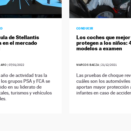
AD
CONDUCIR
ula de Stellantis
Los coches que mejor
 en el mercado
protegen a los niños: 
l
modelos a examen
JARO
|
07/01/2022
MARCOS BAEZA
|
21/12/2021
 año de actividad tras la
Las pruebas de choque rev
 los grupos PSA y FCA se
cuáles son los automóviles
ido en su liderato de
aportan mayor protección 
tales, turismos y vehículos
infantes en caso de accide
les.