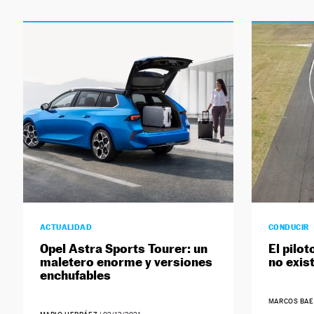
ACTUALIDAD
CONDUCIR
Opel Astra Sports Tourer: un
El pilo
maletero enorme y versiones
no exis
enchufables
MARCOS BA