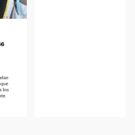
46
elan
 que
a los
nte.