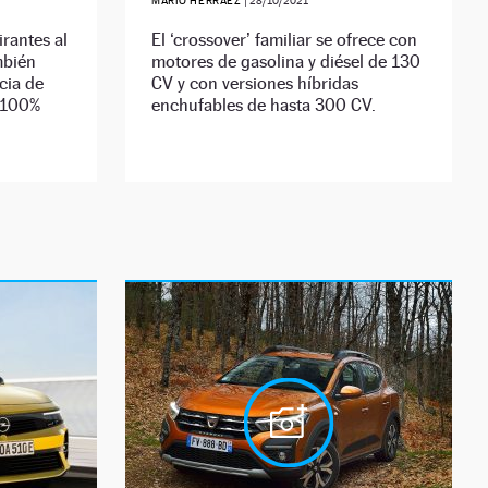
MARIO HERRÁEZ
|
28/10/2021
rantes al
El ‘crossover’ familiar se ofrece con
mbién
motores de gasolina y diésel de 130
cia de
CV y con versiones híbridas
o 100%
enchufables de hasta 300 CV.