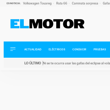
Volkswagen Touareg
Ruta 66
Caminata sorpresa
Gafa
ES NOTICIA:
ACTUALIDAD
ELÉCTRICOS
CONDUCIR
ACTUALIDAD
ELÉCTRICOS
CONDUCIR
PRUEBAS
PRUEBAS
Saltar
VIRALES
LO ÚLTIMO
Ni se te ocurra usar las gafas del eclipse al v
al
PODCAST
LO ÚLTIMO
Ni se te ocurra usar las gafas del eclipse al volant
contenido
MOTOS
TECNOLOGÍA
SUPERCOCHES
MOTORTV
PREMIOS
SERVICIOS