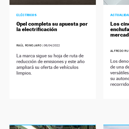
ELÉCTRICOS
ACTUALID
Opel completa su apuesta por
Los cin
la electrificación
enchufa
mercad
RAÚL ROMOJARO
|
06/04/2022
ALFREDO R
La marca sigue su hoja de ruta de
Los deno
reducción de emisiones y este año
de una de
ampliará su oferta de vehículos
versátiles
limpios.
su autono
recorrido