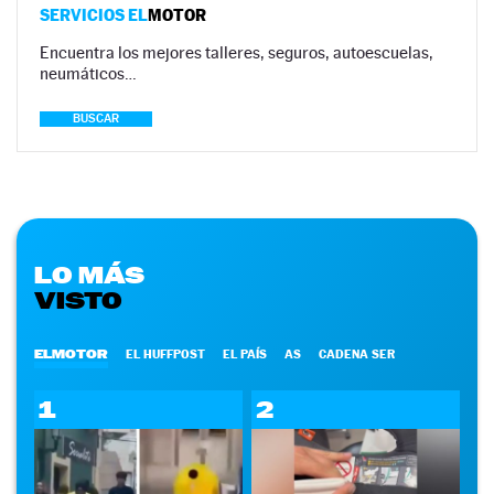
SERVICIOS EL
MOTOR
Encuentra los mejores talleres, seguros, autoescuelas,
neumáticos…
BUSCAR
LO MÁS
VISTO
ELMOTOR
EL HUFFPOST
EL PAÍS
AS
CADENA SER
1
2