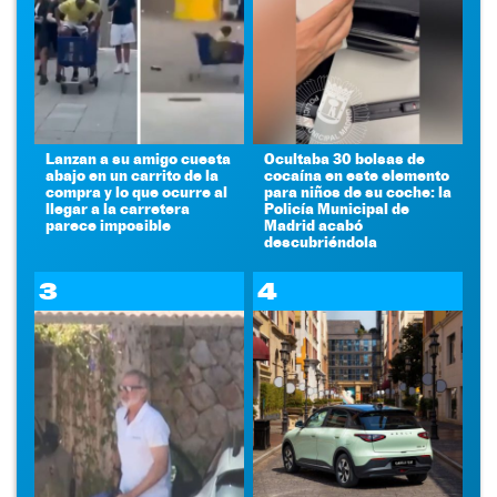
Lanzan a su amigo cuesta
Ocultaba 30 bolsas de
abajo en un carrito de la
cocaína en este elemento
compra y lo que ocurre al
para niños de su coche: la
llegar a la carretera
Policía Municipal de
parece imposible
Madrid acabó
descubriéndola
3
4