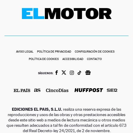
AVISO LEGAL
POLÍTICA DE PRIVACIDAD
CONFIGURACIÓN DE COOKIES
POLÍTICA DE COOKIES
ACCESIBILIDAD
CONTACTO
SÍGUENOS:
EDICIONES EL PAIS, S.L.U.
realiza una reserva expresa de las
reproducciones y usos de las obras y otras prestaciones accesibles
desde este sitio web a medios de lectura mecánica u otros medios
que resulten adecuados a tal fin de conformidad con el artículo 67.3
del Real Decreto-ley 24/2021, de 2 de noviembre.