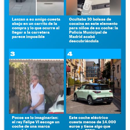
Lanzan a su amigo cuesta
Ocultaba 30 bolsas de
abajo en un carrito de la
cocaína en este elemento
compra y lo que ocurre al
para niños de su coche: la
llegar a la carretera
Policía Municipal de
parece imposible
Madrid acabó
descubriéndola
3
4
Pocos se lo imaginarían:
Este coche eléctrico
el rey Felipe VI escoge un
cuesta menos de 14.000
coche de una marca
euros y tiene algo que