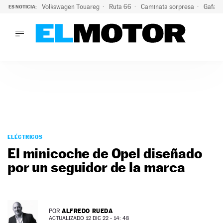
Volkswagen Touareg
Ruta 66
Caminata sorpresa
Gafas 
ES NOTICIA:
LO ÚLTIMO
Ni se te ocurra usar las gafas del eclipse al volante: el moti
LO ÚLTIMO
Ni se te ocurra usar las gafas del eclipse al volante: el motiv
ACTUALIDAD
ELÉCTRICOS
CONDUCIR
PRUEBAS
Saltar
VIRALES
al
ELÉCTRICOS
PODCAST
contenido
El minicoche de Opel diseñado
MOTOS
por un seguidor de la marca
TECNOLOGÍA
SUPERCOCHES
MOTORTV
PREMIOS
ALFREDO RUEDA
POR
SERVICIOS
ACTUALIZADO 12 DIC 22 - 14: 48