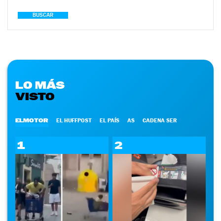
BUSCAR
LO MÁS
VISTO
ELMOTOR
EL HUFFPOST
EL PAÍS
AS
CADENA SER
1
2