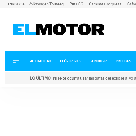
Volkswagen Touareg
Ruta 66
Caminata sorpresa
Gafa
ES NOTICIA:
ACTUALIDAD
ELÉCTRICOS
CONDUCIR
ACTUALIDAD
ELÉCTRICOS
CONDUCIR
PRUEBAS
PRUEBAS
Saltar
VIRALES
LO ÚLTIMO
Ni se te ocurra usar las gafas del eclipse al v
al
PODCAST
LO ÚLTIMO
Ni se te ocurra usar las gafas del eclipse al volant
contenido
MOTOS
TECNOLOGÍA
SUPERCOCHES
MOTORTV
PREMIOS
SERVICIOS