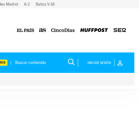
des Madrid
A-2
Baliza V-16
IOS
INICIAR SESIÓN