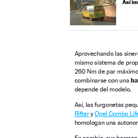
Así im
Aprovechando las siner
mismo sistema de prop
260 Nm de par máximo a
combinarse con una
ba
depende del modelo.
Así, las furgonetas peq
Rifter
y
Opel Combo Lif
homologan una autonom
En cambio, sus herman