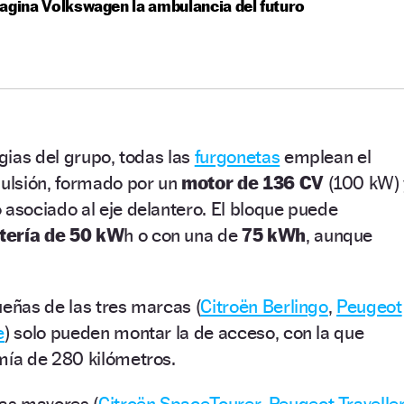
agina Volkswagen la ambulancia del futuro
gias del grupo, todas las
furgonetas
emplean el
ulsión, formado por un
motor de 136 CV
(100 kW) 
sociado al eje delantero. El bloque puede
tería de 50 kW
h o con una de
75 kWh
, aunque
ueñas de las tres marcas (
Citroën Berlingo
,
Peugeot
e
) solo pueden montar la de acceso, con la que
ía de 280 kilómetros.
as mayores (
Citroën SpaceTourer
,
Peugeot Travelle