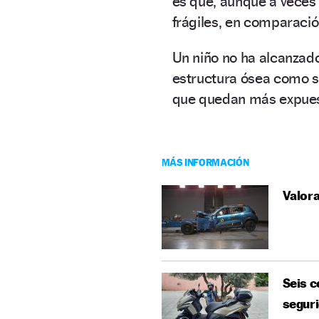
es que, aunque a veces
frágiles, en comparación
Un niño no ha alcanzad
estructura ósea como s
que quedan más expuest
MÁS INFORMACIÓN
Valora
Seis c
segur