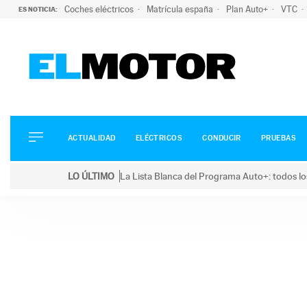
Coches eléctricos
Matrícula españa
Plan Auto+
VTC
ES NOTICIA:
ACTUALIDAD
ELÉCTRICOS
CONDUCIR
ACTUALIDAD
ELÉCTRICOS
CONDUCIR
PRUEBAS
PRUEBAS
Saltar
VIRALES
LO ÚLTIMO
La Lista Blanca del Programa Auto+: todos lo
al
PODCAST
LO ÚLTIMO
La Lista Blanca del Programa Auto+: todos los coc
contenido
MOTOS
TECNOLOGÍA
SUPERCOCHES
MOTORTV
PREMIOS
SERVICIOS