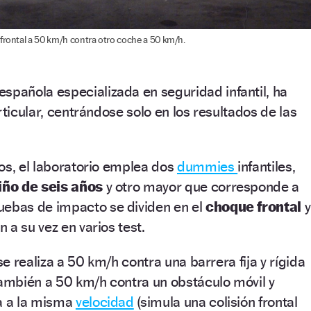
 frontal a 50 km/h contra otro coche a 50 km/h.
pañola especializada en seguridad infantil, ha
rticular, centrándose solo en los resultados de las
os, el laboratorio emplea dos
dummies
infantiles,
iño de seis
años
y otro mayor que corresponde a
ruebas de impacto se dividen en el
choque frontal
y
n a su vez en varios test.
 se realiza a 50 km/h contra una barrera fija y rígida
también a 50 km/h contra un obstáculo móvil y
ma a la misma
velocidad
(simula una colisión frontal