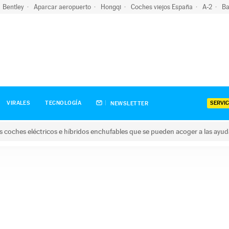
Bentley
Aparcar aeropuerto
Hongqi
Coches viejos España
A-2
Ba
SERVIC
VIRALES
TECNOLOGÍA
NEWSLETTER
s coches eléctricos e híbridos enchufables que se pueden acoger a las ayu
hes eléctricos e híbridos enchufables que se pueden acoger a la