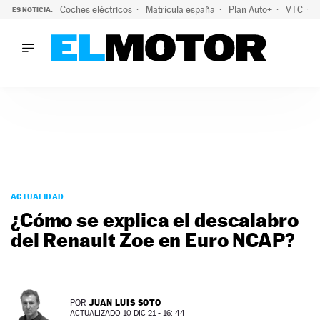
Coches eléctricos
Matrícula españa
Plan Auto+
VTC
ES NOTICIA:
LO ÚLTIMO
La Lista Blanca del Programa Auto+: todos los coches eléct
LO ÚLTIMO
La Lista Blanca del Programa Auto+: todos los coches eléctr
ACTUALIDAD
ELÉCTRICOS
CONDUCIR
PRUEBAS
Saltar
VIRALES
al
ACTUALIDAD
PODCAST
contenido
¿Cómo se explica el descalabro
MOTOS
del Renault Zoe en Euro NCAP?
TECNOLOGÍA
SUPERCOCHES
MOTORTV
PREMIOS
JUAN LUIS SOTO
POR
SERVICIOS
ACTUALIZADO 10 DIC 21 - 16: 44