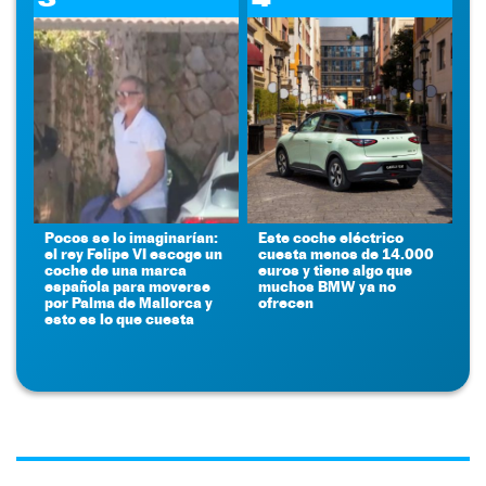
Pocos se lo imaginarían:
Este coche eléctrico
el rey Felipe VI escoge un
cuesta menos de 14.000
coche de una marca
euros y tiene algo que
española para moverse
muchos BMW ya no
por Palma de Mallorca y
ofrecen
esto es lo que cuesta