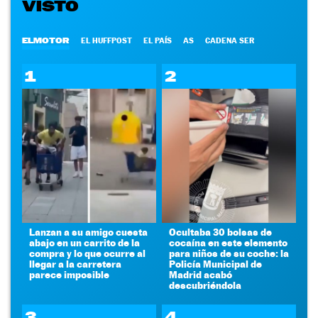
VISTO
ELMOTOR
EL HUFFPOST
EL PAÍS
AS
CADENA SER
1
2
Lanzan a su amigo cuesta
Ocultaba 30 bolsas de
abajo en un carrito de la
cocaína en este elemento
compra y lo que ocurre al
para niños de su coche: la
llegar a la carretera
Policía Municipal de
parece imposible
Madrid acabó
descubriéndola
3
4