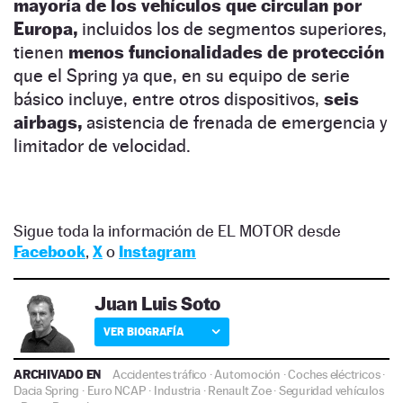
mayoría de los vehículos que circulan por
Europa,
incluidos los de segmentos superiores,
tienen
menos funcionalidades de protección
que el Spring ya que, en su equipo de serie
básico incluye, entre otros dispositivos,
seis
airbags,
asistencia de frenada de emergencia y
limitador de velocidad.
Sigue toda la información de EL MOTOR desde
Facebook
,
X
o
Instagram
Juan Luis Soto
VER BIOGRAFÍA
ARCHIVADO EN
Accidentes tráfico
·
Automoción
·
Coches eléctricos
·
Dacia Spring
·
Euro NCAP
·
Industria
·
Renault Zoe
·
Seguridad vehículos