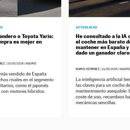
AD
ACTUALIDAD
andero o Toyota Yaris:
He consultado a la IA 
mpra es mejor en
el coche más barato d
mantener en España y
dado un ganador claro
RÁEZ
|
23/05/2026
| MADRID
MARIO HERRÁEZ
|
11/05/2026
| MADRI
 más vendido de España
La inteligencia artificial ti
hos rivales en el segmento
las claves para un coche d
ilitarios, como el japonés
mantenimiento asequible: 
 con motores híbridos.
coste de uso, recambios ba
mecánicas sencillas.