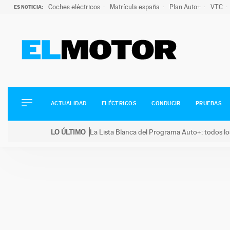
Coches eléctricos
Matrícula españa
Plan Auto+
VTC
ES NOTICIA:
ACTUALIDAD
ELÉCTRICOS
CONDUCIR
ACTUALIDAD
ELÉCTRICOS
CONDUCIR
PRUEBAS
PRUEBAS
Saltar
VIRALES
LO ÚLTIMO
La Lista Blanca del Programa Auto+: todos lo
al
PODCAST
LO ÚLTIMO
La Lista Blanca del Programa Auto+: todos los coc
contenido
MOTOS
TECNOLOGÍA
SUPERCOCHES
MOTORTV
PREMIOS
SERVICIOS