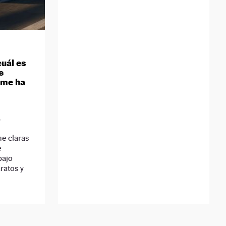
cuál es
e
 me ha
D
ene claras
e
bajo
ratos y