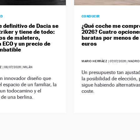
AD
CONDUCIR
 definitivo de Dacia se
¿Qué coche me compr
riker y tiene de todo:
2026? Cuatro opcione
ros de maletero,
baratas por menos de
a ECO y un precio de
euros
imbatible
MARIO HERRÁEZ
|
07/07/2026
| MADRID
EZ
|
08/07/2026
| MILÁN
Un presupuesto tan ajustad
un innovador diseño que
la posibilidad de elección,
l espacio de un familiar, la
sigue habiendo alternativa
 un todocamino y el
coste.
de una berlina.