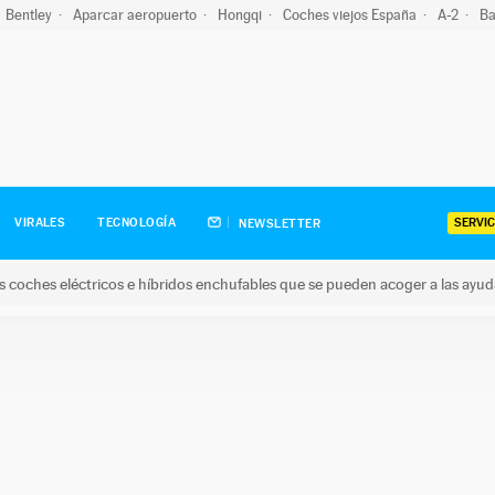
Bentley
Aparcar aeropuerto
Hongqi
Coches viejos España
A-2
Ba
SERVIC
VIRALES
TECNOLOGÍA
NEWSLETTER
s coches eléctricos e híbridos enchufables que se pueden acoger a las ayu
hes eléctricos e híbridos enchufables que se pueden acoger a la