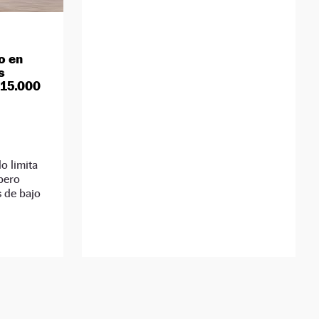
o en
s
 15.000
o limita
 pero
s de bajo