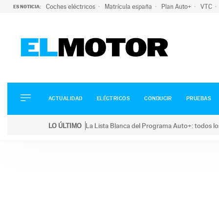
Coches eléctricos
Matrícula españa
Plan Auto+
VTC
ES NOTICIA:
ACTUALIDAD
ELÉCTRICOS
CONDUCIR
ACTUALIDAD
ELÉCTRICOS
CONDUCIR
PRUEBAS
PRUEBAS
Saltar
VIRALES
LO ÚLTIMO
La Lista Blanca del Programa Auto+: todos lo
al
PODCAST
LO ÚLTIMO
La Lista Blanca del Programa Auto+: todos los coc
contenido
MOTOS
TECNOLOGÍA
SUPERCOCHES
MOTORTV
PREMIOS
SERVICIOS