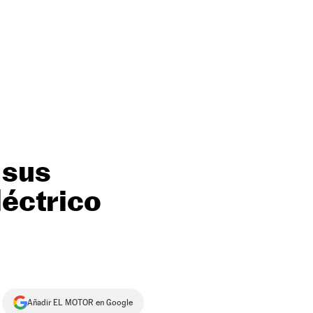
 sus
léctrico
Añadir EL MOTOR en Google