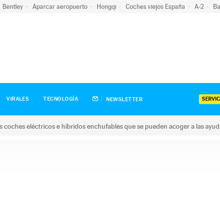
Bentley
Aparcar aeropuerto
Hongqi
Coches viejos España
A-2
Ba
SERVIC
VIRALES
TECNOLOGÍA
NEWSLETTER
s coches eléctricos e híbridos enchufables que se pueden acoger a las ayu
hes eléctricos e híbridos enchufables que se pueden acoger a la