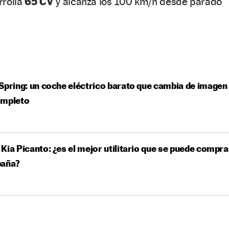
rrolla
65 CV
y alcanza los 100 km/h desde parado
Spring: un coche eléctrico barato que cambia de imagen
ompleto
Kia Picanto: ¿es el mejor utilitario que se puede compra
paña?