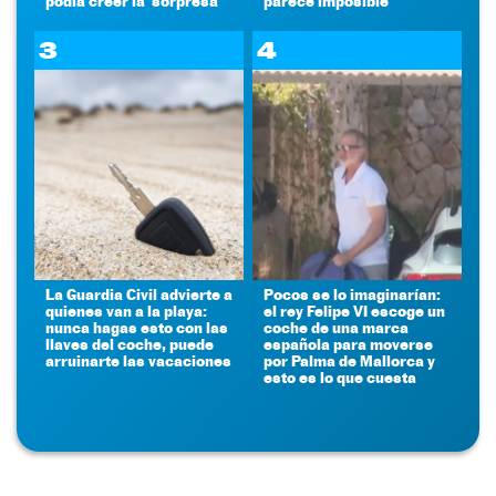
podía creer la 'sorpresa'
parece imposible
3
4
La Guardia Civil advierte a
Pocos se lo imaginarían:
quienes van a la playa:
el rey Felipe VI escoge un
nunca hagas esto con las
coche de una marca
llaves del coche, puede
española para moverse
arruinarte las vacaciones
por Palma de Mallorca y
esto es lo que cuesta