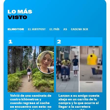
LO MÁS
VISTO
ELMOTOR
EL HUFFPOST
EL PAÍS
AS
CADENA SER
1
2
Volvió de una caminata de
Lanzan a su amigo cuesta
cuatro kilómetros y
abajo en un carrito de la
cuando regresa al coche
compra y lo que ocurre al
se encuentra con esto: no
llegar a la carretera