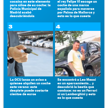
cocaína en este elemento
el rey Felipe VI escoge un
para niños de su coche: la
coche de una marca
Policía Municipal de
española para moverse
Madrid acabó
por Palma de Mallorca y
descubriéndola
esto es lo que cuesta
3
4
La OCU lanza un aviso a
Se encontró a Leo Messi
quienes alquilen un coche
en un aparcamiento... y
este verano: este
descubrió la bestia que
despiste puede costarte
conduce: no es un Ferrari
cientos de euros
ni un Lamborghini y esto
es lo que cuesta