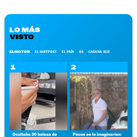
LO MÁS
VISTO
ELMOTOR
EL HUFFPOST
EL PAÍS
AS
CADENA SER
1
2
Ocultaba 30 bolsas de
Pocos se lo imaginarían: