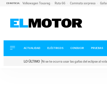
Volkswagen Touareg
Ruta 66
Caminata sorpresa
Gafa
ES NOTICIA:
ACTUALIDAD
ELÉCTRICOS
CONDUCIR
ACTUALIDAD
ELÉCTRICOS
CONDUCIR
PRUEBAS
PRUEBAS
Saltar
VIRALES
LO ÚLTIMO
Ni se te ocurra usar las gafas del eclipse al v
al
PODCAST
LO ÚLTIMO
Ni se te ocurra usar las gafas del eclipse al volant
contenido
MOTOS
TECNOLOGÍA
SUPERCOCHES
MOTORTV
PREMIOS
SERVICIOS