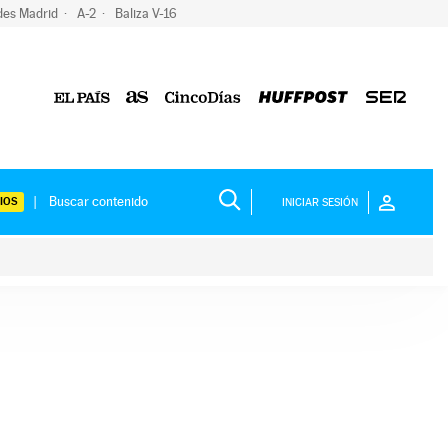
des Madrid
A-2
Baliza V-16
IOS
INICIAR SESIÓN