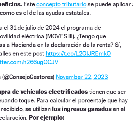
neficios.
Este
concepto tributario
se puede aplicar 
como es el de las ayudas estatales.
a el 31 de julio de 2024 el programa de
ovilidad eléctrica (MOVES III). ¿Tengo que
s a Hacienda en la declaración de la renta? Sí,
alles en este post
https://t.co/L2QIJREmkO
witter.com/n266ugQCJV
s (@ConsejoGestores)
November 22, 2023
pra de vehículos electrificados
tienen que ser
cuando toque. Para calcular el porcentaje que hay
recibido, se utilizan
los ingresos ganados
en el
eclaración.
Por ejemplo: