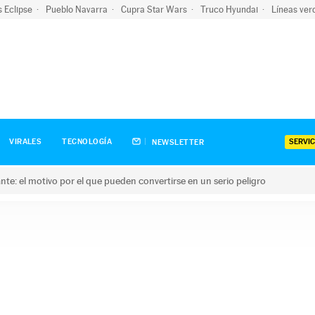
s Eclipse
Pueblo Navarra
Cupra Star Wars
Truco Hyundai
Líneas ver
SERVIC
VIRALES
TECNOLOGÍA
NEWSLETTER
olante: el motivo por el que pueden convertirse en un serio peligro
e: el motivo por el que pueden convertirse en un serio peligro