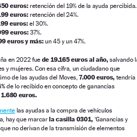
450 euros:
retención del 19% de la ayuda percibida.
199 euros:
retención del 24%.
199 euros:
el 30%.
999 euros:
37%.
99 euros y más:
un 45 y un 47%.
aña en 2022 fue
de 19.165 euros al año,
salvando l
s y mujeres. Con esa cifra, un ciudadano que
ximo de las ayudas del Moves,
7.000 euros,
tendría
4%
de lo recibido en concepto de ganancias
,
1.680 euros.
amente
las ayudas a la compra de vehículos
nta, hay que marcar
la casilla 0301,
‘Ganancias y
 que no derivan de la transmisión de elementos