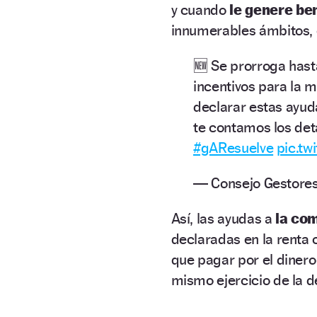
y cuando
le genere be
innumerables ámbitos, 
🆕 Se prorroga hast
incentivos para la m
declarar estas ayuda
te contamos los det
#gAResuelve
pic.t
— Consejo Gestore
Así, las ayudas a
la com
declaradas en la renta 
que pagar por el dinero 
mismo ejercicio de la d