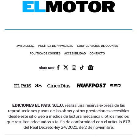
AVISO LEGAL
POLÍTICA DE PRIVACIDAD
CONFIGURACIÓN DE COOKIES
POLÍTICA DE COOKIES
ACCESIBILIDAD
CONTACTO
SÍGUENOS:
EDICIONES EL PAIS, S.L.U.
realiza una reserva expresa de las
reproducciones y usos de las obras y otras prestaciones accesibles
desde este sitio web a medios de lectura mecánica u otros medios
que resulten adecuados a tal fin de conformidad con el artículo 67.3
del Real Decreto-ley 24/2021, de 2 de noviembre.