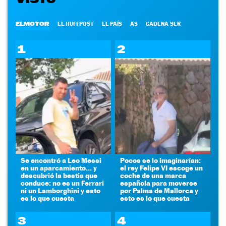
ELMOTOR
EL HUFFPOST
EL PAÍS
AS
CADENA SER
1
2
Se encontró a Leo Messi
Pocos se lo imaginarían:
en un aparcamiento... y
el rey Felipe VI escoge un
descubrió la bestia que
coche de una marca
conduce: no es un Ferrari
española para moverse
ni un Lamborghini y esto
por Palma de Mallorca y
es lo que cuesta
esto es lo que cuesta
3
4