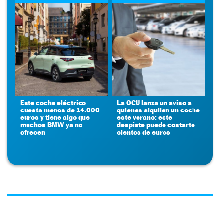
Este coche eléctrico
La OCU lanza un aviso a
cuesta menos de 14.000
quienes alquilen un coche
euros y tiene algo que
este verano: este
muchos BMW ya no
despiste puede costarte
ofrecen
cientos de euros