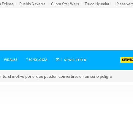
s Eclipse
Pueblo Navarra
Cupra Star Wars
Truco Hyundai
Líneas ver
SERVIC
VIRALES
TECNOLOGÍA
NEWSLETTER
olante: el motivo por el que pueden convertirse en un serio peligro
e: el motivo por el que pueden convertirse en un serio peligro