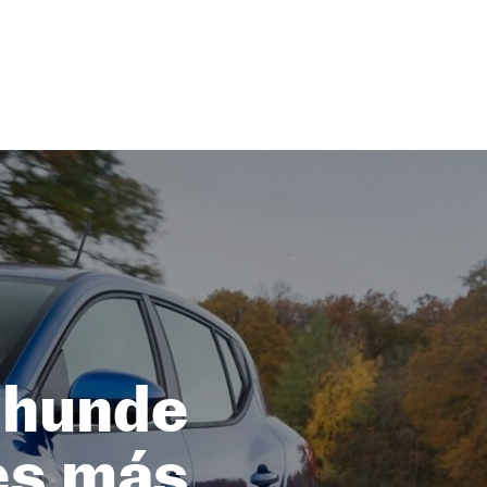
 hunde
hes más