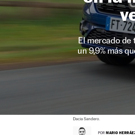
v
El mercado de t
un 9,9% más qu
Dacia Sandero.
MARIO HERRÁE
POR