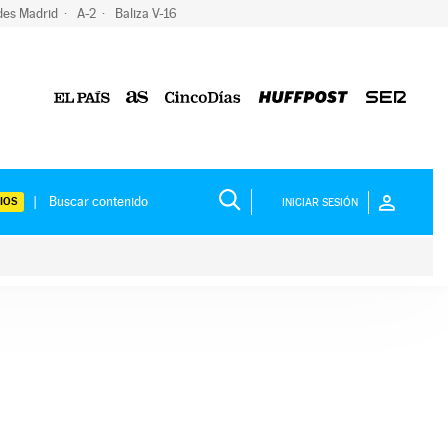
des Madrid
A-2
Baliza V-16
IOS
INICIAR SESIÓN