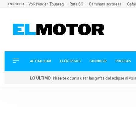
Volkswagen Touareg
Ruta 66
Caminata sorpresa
Gafa
ES NOTICIA:
ACTUALIDAD
ELÉCTRICOS
CONDUCIR
ACTUALIDAD
ELÉCTRICOS
CONDUCIR
PRUEBAS
PRUEBAS
Saltar
VIRALES
LO ÚLTIMO
Ni se te ocurra usar las gafas del eclipse al v
al
PODCAST
LO ÚLTIMO
Ni se te ocurra usar las gafas del eclipse al volant
contenido
MOTOS
TECNOLOGÍA
SUPERCOCHES
MOTORTV
PREMIOS
SERVICIOS