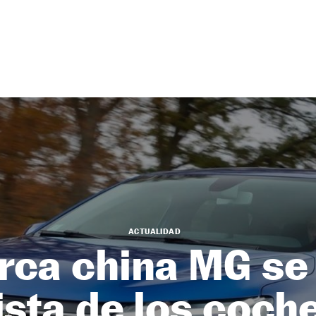
ACTUALIDAD
rca china MG se
lista de los coc