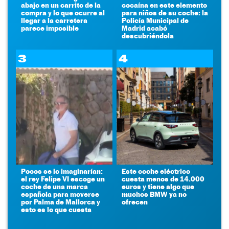
abajo en un carrito de la
cocaína en este elemento
compra y lo que ocurre al
para niños de su coche: la
llegar a la carretera
Policía Municipal de
parece imposible
Madrid acabó
descubriéndola
3
4
Pocos se lo imaginarían:
Este coche eléctrico
el rey Felipe VI escoge un
cuesta menos de 14.000
coche de una marca
euros y tiene algo que
española para moverse
muchos BMW ya no
por Palma de Mallorca y
ofrecen
esto es lo que cuesta