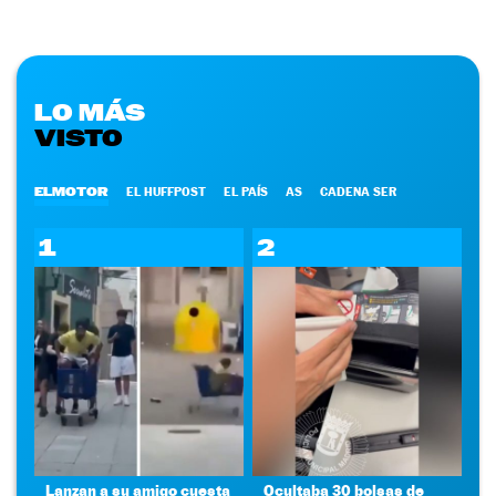
LO MÁS
VISTO
ELMOTOR
EL HUFFPOST
EL PAÍS
AS
CADENA SER
1
2
Lanzan a su amigo cuesta
Ocultaba 30 bolsas de